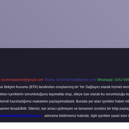
:
backlinkpaneli@gmail.com
Teams:
forumhizmeti@gmail.com
Whatsapp: 0262 606
ve İletişim Kurumu (BTK) tarafından onaylanmış bir Yer Sağlayıcı olarak hizmet verm
rı içeriklerin sorumluluğunu taşımakta olup, siteye üye olarak bu sorumluluğu kabul
a kendi hazırladığımız makaleler paylaşılmaktadır. Burada yer alan içerikler haber 
tamamen tesadüfidir. Sitemiz, kar amacı gütmeyen ve tamamen ücretsiz bir bilgi pay
nkpanelicomtr@gmail.com
adresine bildirmeniz halinde, ilgili içerikler yasal süre 