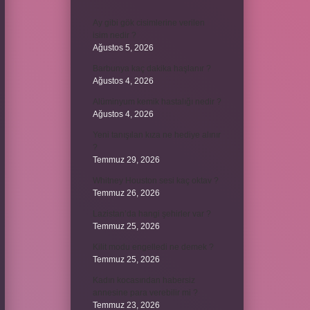
Ay gibi gök cisimlerine verilen
isim nedir ?
Ağustos 5, 2026
Barbunya kaç dakika haşlanır ?
Ağustos 4, 2026
Alüminyum kemik hastalığı nedir ?
Ağustos 4, 2026
Yeni tanışılan kıza ne hediye alınır
?
Temmuz 29, 2026
Whitney Houston sesi kaç oktav ?
Temmuz 26, 2026
Lazistan’da hangi şehirler var ?
Temmuz 25, 2026
Kilit modu engelledi ne demek ?
Temmuz 25, 2026
Kadın kocasından habersiz
annesine para verebilir mi ?
Temmuz 23, 2026