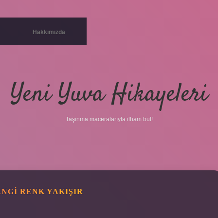
Hakkımızda
Yeni Yuva Hikayeleri
Taşınma maceralarıyla ilham bul!
NGI RENK YAKIŞIR