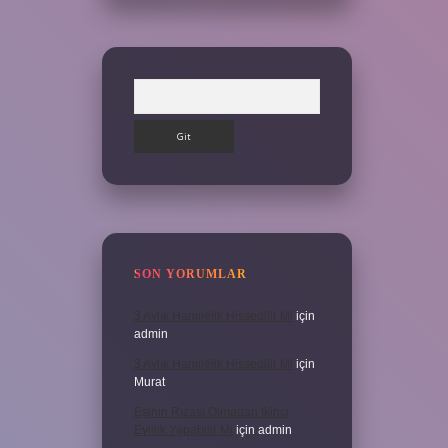
Arama
SON YORUMLAR
3 Aylık Hamilelik Hissedilir Mi
için
admin
3 Aylık Hamilelik Hissedilir Mi
için
Murat
Eşinin Rızası Olmadan Ikinci
Evlilik Yapabilir Mi
için
admin