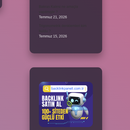
Bakras Kalesi ne amaçla
yapılmıştır ?
Temmuz 21, 2026
Trigonometrik denklemleri kim
buldu ?
Temmuz 15, 2026