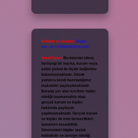
Reklam ve İletişim:
Skype:
live:.cid.575569c608265c69
Yasal Uyarı:
Bu internet sitesi,
herhangi bir marka, kurum veya
şahıs şirketi ile hiçbir bağlantısı
bulunmamaktadır. Sitede
yalnızca kendi hazırladığımız
makaleler paylaşılmaktadır.
Burada yer alan içerikler haber
niteliği taşımamakta olup,
gerçek kurum ve kişiler
hakkında paylaşım
yapılmamaktadır. Gerçek kurum
ve kişiler ile isim benzerlikleri
tamamen tesadüfidir.
Sitemizdeki bilgiler taslak
halindedir ve tavsiye niteliği