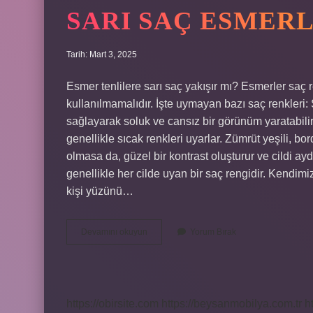
SARI SAÇ ESMERL
Tarih: Mart 3, 2025
Esmer tenlilere sarı saç yakışır mı? Esmerler saç r
kullanılmamalıdır. İşte uymayan bazı saç renkleri: 
sağlayarak soluk ve cansız bir görünüm yaratabilir
genellikle sıcak renkleri uyarlar. Zümrüt yeşili, bo
olmasa da, güzel bir kontrast oluşturur ve cildi ayd
genellikle her cilde uyan bir saç rengidir. Kendimi
kişi yüzünü…
Sarı
Devamını okuyun
Yorum Bırak
Saç
Esmerlere
Yakışır
Mı
https://obirsite.com
https://beysanmobilya.com.tr
h