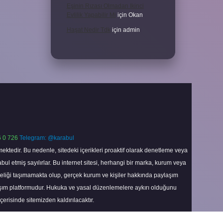
Eşinin Rızası Olmadan Ikinci
Evlilik Yapabilir Mi
için
Okan
Haşat Nedir Tdk
için
admin
 0 726
Telegram: @karabul
ektedir. Bu nedenle, sitedeki içerikleri proaktif olarak denetleme veya
 etmiş sayılırlar. Bu internet sitesi, herhangi bir marka, kurum veya
niteliği taşımamakta olup, gerçek kurum ve kişiler hakkında paylaşım
laşım platformudur. Hukuka ve yasal düzenlemelere aykırı olduğunu
içerisinde sitemizden kaldırılacaktır.
Scroll