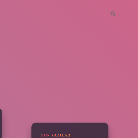
SIDEBAR
piabella
SON YAZILAR