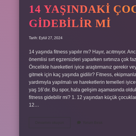
14 YAŞINDAKI Ç
GIDEBILIR MI
Tarih: Eylül 27, 2024
14 yaşında fitness yapılır mı? Hayır, acıtmıyor. A
önemlisi sırt egzersizleri yaparken sırtınıza çok 
Öncelikle hareketleri iyice araştırmanız gerekir v
gitmek için kaç yaşında gidilir? Fitness, ekipmanl
yardımıyla yapılmalı ve hareketlerin temelleri iyic
yaş 16’dır. Bu spor, hala gelişim aşamasında oldukl
fitness gidebilir mi? 1. 12 yaşından küçük çocuklar
12…
14
Devamını okuyun
Yorum Bırak
Yaşındaki
Çocuk