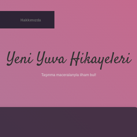
Hakkımızda
Yeni Yuva Hikayeleri
Taşınma maceralarıyla ilham bul!