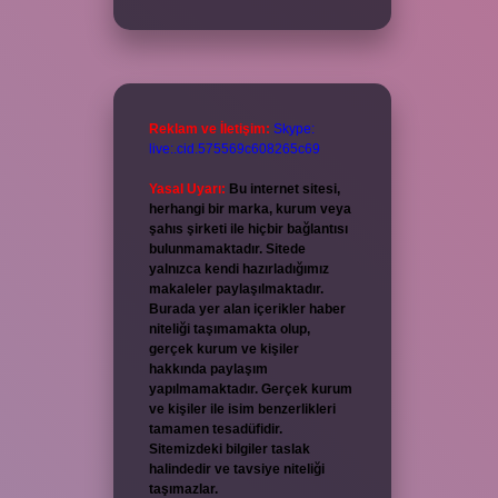
Reklam ve İletişim:
Skype:
live:.cid.575569c608265c69
Yasal Uyarı:
Bu internet sitesi,
herhangi bir marka, kurum veya
şahıs şirketi ile hiçbir bağlantısı
bulunmamaktadır. Sitede
yalnızca kendi hazırladığımız
makaleler paylaşılmaktadır.
Burada yer alan içerikler haber
niteliği taşımamakta olup,
gerçek kurum ve kişiler
hakkında paylaşım
yapılmamaktadır. Gerçek kurum
ve kişiler ile isim benzerlikleri
tamamen tesadüfidir.
Sitemizdeki bilgiler taslak
halindedir ve tavsiye niteliği
taşımazlar.