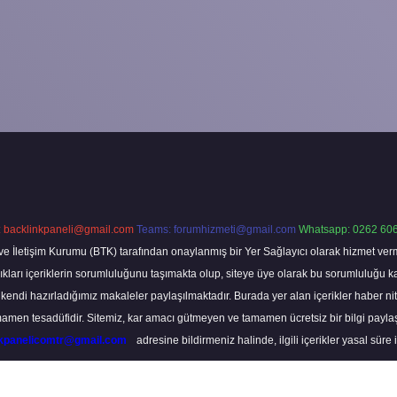
:
backlinkpaneli@gmail.com
Teams:
forumhizmeti@gmail.com
Whatsapp: 0262 606
ve İletişim Kurumu (BTK) tarafından onaylanmış bir Yer Sağlayıcı olarak hizmet verm
rı içeriklerin sorumluluğunu taşımakta olup, siteye üye olarak bu sorumluluğu kabul
a kendi hazırladığımız makaleler paylaşılmaktadır. Burada yer alan içerikler haber 
tamamen tesadüfidir. Sitemiz, kar amacı gütmeyen ve tamamen ücretsiz bir bilgi pay
nkpanelicomtr@gmail.com
adresine bildirmeniz halinde, ilgili içerikler yasal süre 