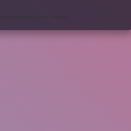
ttps://bastdebriyaj.com.tr
Sitemap