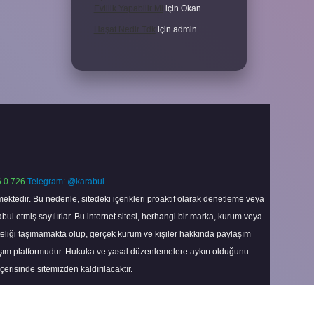
Evlilik Yapabilir Mi
için
Okan
Haşat Nedir Tdk
için
admin
 0 726
Telegram: @karabul
ektedir. Bu nedenle, sitedeki içerikleri proaktif olarak denetleme veya
 etmiş sayılırlar. Bu internet sitesi, herhangi bir marka, kurum veya
niteliği taşımamakta olup, gerçek kurum ve kişiler hakkında paylaşım
laşım platformudur. Hukuka ve yasal düzenlemelere aykırı olduğunu
içerisinde sitemizden kaldırılacaktır.
Scroll
to