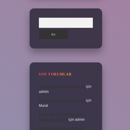
Arama
SON YORUMLAR
3 Aylık Hamilelik Hissedilir Mi
için
admin
3 Aylık Hamilelik Hissedilir Mi
için
Murat
Eşinin Rızası Olmadan Ikinci
Evlilik Yapabilir Mi
için
admin
Eşinin Rızası Olmadan Ikinci