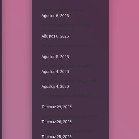
Emir buyurmak ne demek ?
Ağustos 6, 2026
Kur’an’ı baştan sona okuyup
bitirmeye ne denir ?
Ağustos 6, 2026
Ay gibi gök cisimlerine verilen
isim nedir ?
Ağustos 5, 2026
Barbunya kaç dakika haşlanır ?
Ağustos 4, 2026
Alüminyum kemik hastalığı nedir ?
Ağustos 4, 2026
Yeni tanışılan kıza ne hediye alınır
?
Temmuz 29, 2026
Whitney Houston sesi kaç oktav ?
Temmuz 26, 2026
Lazistan’da hangi şehirler var ?
Temmuz 25, 2026