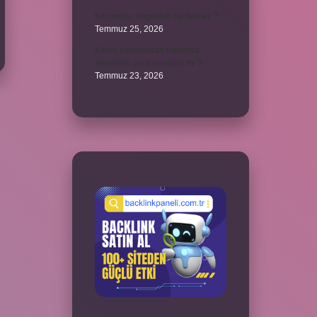
Kilit modu engelledi ne demek ?
Temmuz 25, 2026
Kadın kocasından habersiz
annesine para verebilir mi ?
Temmuz 23, 2026