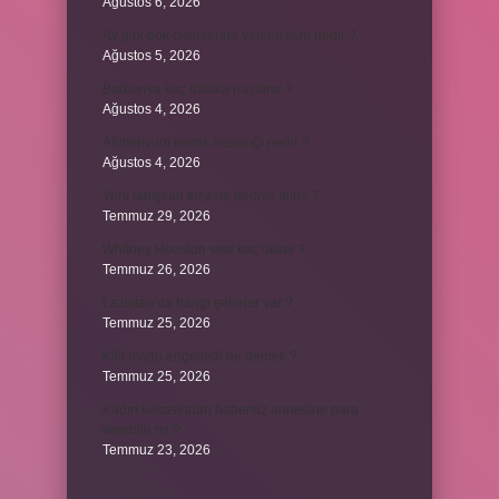
Ağustos 6, 2026
Ay gibi gök cisimlerine verilen isim nedir ?
Ağustos 5, 2026
Barbunya kaç dakika haşlanır ?
Ağustos 4, 2026
Alüminyum kemik hastalığı nedir ?
Ağustos 4, 2026
Yeni tanışılan kıza ne hediye alınır ?
Temmuz 29, 2026
Whitney Houston sesi kaç oktav ?
Temmuz 26, 2026
Lazistan’da hangi şehirler var ?
Temmuz 25, 2026
Kilit modu engelledi ne demek ?
Temmuz 25, 2026
Kadın kocasından habersiz annesine para
verebilir mi ?
Temmuz 23, 2026