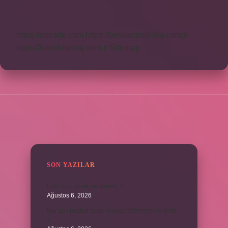
Ne
Kazandırır
https://obirsite.com
https://beysanmobilya.com.tr
https://bastdebriyaj.com.tr
Sitemap
SIDEBAR
SON YAZILAR
Emir buyurmak ne demek ?
Ağustos 6, 2026
Kur’an’ı baştan sona okuyup bitirmeye ne denir
?