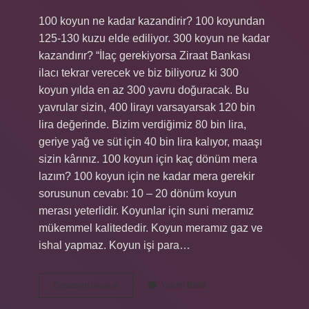
100 koyun ne kadar kazandirir? 100 koyundan
125-130 kuzu elde ediliyor. 300 koyun ne kadar
kazandırır? “İlaç gerekiyorsa Ziraat Bankası
ilacı tekrar verecek ve biz biliyoruz ki 300
koyun yılda en az 300 yavru doğuracak. Bu
yavrular sizin, 400 lirayı varsayarsak 120 bin
lira değerinde. Bizim verdiğimiz 80 bin lira,
geriye yağ ve süt için 40 bin lira kalıyor, maaşı
sizin kârınız. 100 koyun için kaç dönüm mera
lazım? 100 koyun için ne kadar mera gerekir
sorusunun cevabı: 10 – 20 dönüm koyun
merası yeterlidir. Koyunlar için suni meramız
mükemmel kalitededir. Koyun meramız gaz ve
ishal yapmaz. Koyun işi para…
200
Devamını okuyun
Yorum Bırak
Koyun