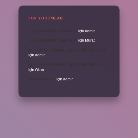
SON YORUMLAR
3 Aylık Hamilelik Hissedilir Mi
için
admin
3 Aylık Hamilelik Hissedilir Mi
için
Murat
Eşinin Rızası Olmadan Ikinci Evlilik Yapabilir Mi
için
admin
Eşinin Rızası Olmadan Ikinci Evlilik Yapabilir Mi
için
Okan
Haşat Nedir Tdk
için
admin