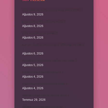
SON YAZILAR
Yıllık geliri ne kadar olursa vergi verilir 2024 ?
Ağustos 9, 2026
kuzu baskül et fiyatları ne kadar ?
Ağustos 8, 2026
Emir buyurmak ne demek ?
Ağustos 6, 2026
Kur’an’ı baştan sona okuyup bitirmeye ne denir
?
Ağustos 6, 2026
Ay gibi gök cisimlerine verilen isim nedir ?
Ağustos 5, 2026
Barbunya kaç dakika haşlanır ?
Ağustos 4, 2026
Alüminyum kemik hastalığı nedir ?
Ağustos 4, 2026
Yeni tanışılan kıza ne hediye alınır ?
Temmuz 29, 2026
Whitney Houston sesi kaç oktav ?