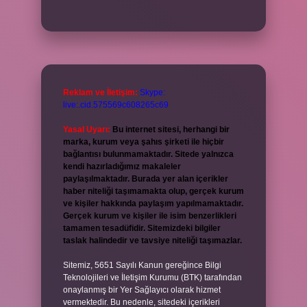
Reklam ve İletişim:
Skype:
live:.cid.575569c608265c69
Yasal Uyarı:
Bu internet sitesi, herhangi bir
marka, kurum veya şahıs şirketi ile hiçbir
bağlantısı bulunmamaktadır. Sitede yalnızca
kendi hazırladığımız makaleler
paylaşılmaktadır. Burada yer alan içerikler
haber niteliği taşımamakta olup, gerçek kurum
ve kişiler hakkında paylaşım yapılmamaktadır.
Gerçek kurum ve kişiler ile isim benzerlikleri
tamamen tesadüfidir. Sitemizdeki bilgiler
taslak halindedir ve tavsiye niteliği taşımazlar.
Sitemiz, 5651 Sayılı Kanun gereğince Bilgi
Teknolojileri ve İletişim Kurumu (BTK) tarafından
onaylanmış bir Yer Sağlayıcı olarak hizmet
vermektedir. Bu nedenle, sitedeki içerikleri