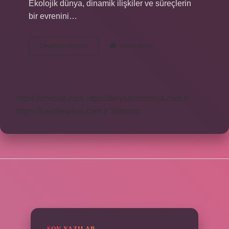
Ekolojik dünya, dinamik ilişkiler ve süreçlerin
bir evrenini…
Ekolojik
Devamını okuyun
Yorum Bırak
Yaklaşımın
Temel
Amacı
Nedir
https://obirsite.com
https://beysanmobilya.com.tr
https://bastdebriyaj.com.tr
Sitemap
SIDEBAR