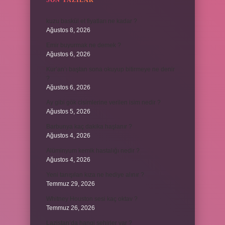
SON YAZILAR
kuzu baskül et fiyatları ne kadar ?
Ağustos 8, 2026
Emir buyurmak ne demek ?
Ağustos 6, 2026
Kur’an’ı baştan sona okuyup bitirmeye ne denir
?
Ağustos 6, 2026
Ay gibi gök cisimlerine verilen isim nedir ?
Ağustos 5, 2026
Barbunya kaç dakika haşlanır ?
Ağustos 4, 2026
Alüminyum kemik hastalığı nedir ?
Ağustos 4, 2026
Yeni tanışılan kıza ne hediye alınır ?
Temmuz 29, 2026
Whitney Houston sesi kaç oktav ?
Temmuz 26, 2026
Lazistan’da hangi şehirler var ?