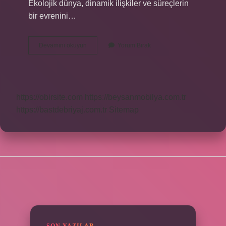
Ekolojik dünya, dinamik ilişkiler ve süreçlerin
bir evrenini…
Ekolojik
Devamını okuyun
Yorum Bırak
Yaklaşımın
Temel
Amacı
Nedir
https://obirsite.com
https://beysanmobilya.com.tr
https://bastdebriyaj.com.tr
Sitemap
SIDEBAR