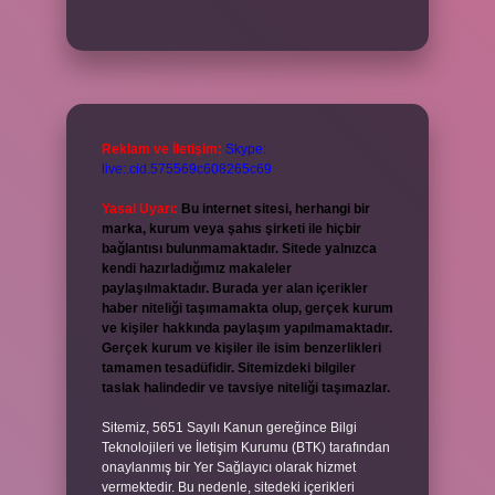
Reklam ve İletişim:
Skype:
live:.cid.575569c608265c69
Yasal Uyarı:
Bu internet sitesi, herhangi bir
marka, kurum veya şahıs şirketi ile hiçbir
bağlantısı bulunmamaktadır. Sitede yalnızca
kendi hazırladığımız makaleler
paylaşılmaktadır. Burada yer alan içerikler
haber niteliği taşımamakta olup, gerçek kurum
ve kişiler hakkında paylaşım yapılmamaktadır.
Gerçek kurum ve kişiler ile isim benzerlikleri
tamamen tesadüfidir. Sitemizdeki bilgiler
taslak halindedir ve tavsiye niteliği taşımazlar.
Sitemiz, 5651 Sayılı Kanun gereğince Bilgi
Teknolojileri ve İletişim Kurumu (BTK) tarafından
onaylanmış bir Yer Sağlayıcı olarak hizmet
vermektedir. Bu nedenle, sitedeki içerikleri