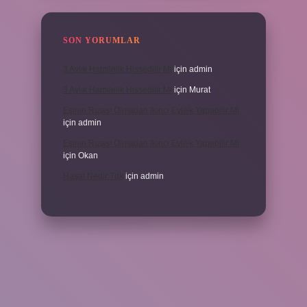
SON YORUMLAR
3 Aylık Hamilelik Hissedilir Mi
için
admin
3 Aylık Hamilelik Hissedilir Mi
için
Murat
Eşinin Rızası Olmadan Ikinci Evlilik Yapabilir Mi
için
admin
Eşinin Rızası Olmadan Ikinci Evlilik Yapabilir Mi
için
Okan
Haşat Nedir Tdk
için
admin