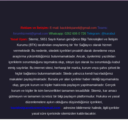
Reklam ve İletişim:
E-mail:
backlinkpaneli@gmail.com
Teams:
forumhizmeti@gmail.com
Whatsapp: 0262 606 0 726
Telegram: @karabul
Yasal Uyarı:
Sitemiz, 5651 Sayılı Kanun gereğince Bilgi Teknolojileri ve İletişim
Kurumu (BTK) tarafından onaylanmış bir Yer Sağlayıcı olarak hizmet
vermektedir. Bu nedenle, sitedeki içerikleri proaktif olarak denetleme veya
araştırma yükümlülüğümüz bulunmamaktadır. Ancak, üyelerimiz yazdıkları
içeriklerin sorumluluğunu taşımakta olup, siteye üye olarak bu sorumluluğu kabul
etmiş sayılırlar. Bu internet sitesi, herhangi bir marka, kurum veya şahıs şirketi ile
hiçbir bağlantısı bulunmamaktadır. Sitede yalnızca kendi hazırladığımız
makaleler paylaşılmaktadır. Burada yer alan içerikler haber niteliği taşımamakta
olup, gerçek kurum ve kişiler hakkında paylaşım yapılmamaktadır. Gerçek
kurum ve kişiler ile isim benzerlikleri tamamen tesadüfidir. Sitemiz, kar amacı
gütmeyen ve tamamen ücretsiz bir bilgi paylaşım platformudur. Hukuka ve yasal
düzenlemelere aykırı olduğunu düşündüğünüz içerikleri,
backlinkpanelicomtr@gmail.com
adresine bildirmeniz halinde, ilgili içerikler
yasal süre içerisinde sitemizden kaldırılacaktır.
Scro