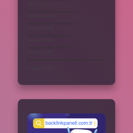
Ağustos 4, 2026
Yeni tanışılan kıza ne hediye alınır ?
Temmuz 29, 2026
Whitney Houston sesi kaç oktav ?
Temmuz 26, 2026
Lazistan’da hangi şehirler var ?
Temmuz 25, 2026
Kilit modu engelledi ne demek ?
Temmuz 25, 2026
Kadın kocasından habersiz annesine para verebilir mi
?
Temmuz 23, 2026