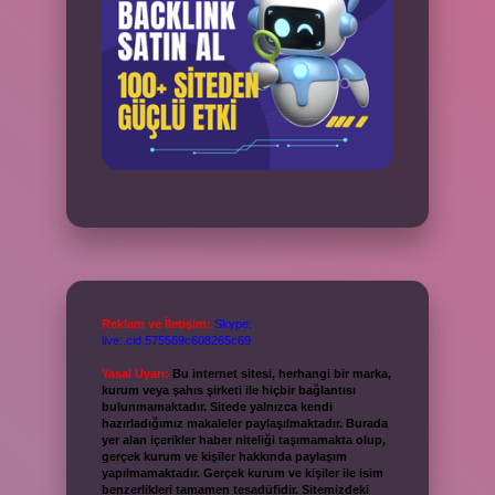
Reklam ve İletişim:
Skype:
live:.cid.575569c608265c69
Yasal Uyarı:
Bu internet sitesi, herhangi bir marka,
kurum veya şahıs şirketi ile hiçbir bağlantısı
bulunmamaktadır. Sitede yalnızca kendi
hazırladığımız makaleler paylaşılmaktadır. Burada
yer alan içerikler haber niteliği taşımamakta olup,
gerçek kurum ve kişiler hakkında paylaşım
yapılmamaktadır. Gerçek kurum ve kişiler ile isim
benzerlikleri tamamen tesadüfidir. Sitemizdeki