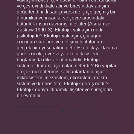
ve çevreyi dikkate alır ve bireyin davranışını
değerlendirir. İnsan çevresi ile iç içe geçmiş bir
dinamiktir ve insanlar ve çevre arasındaki
bütünlük insan davranışını etkiler (Asman ve
Zastrow 1990: 3). Ekolojik yaklaşım nedir
psikolojide? Ekolojik yaklaşım, çocuğun
çocuğun sürecine ve gelişimi topluluğun
gerçek bir üyesi haline gelir. Ekolojik yaklaşıma
göre, çocuk çevre veya ekolojik sistem
bağlamında dikkate alınmalıdır. Ekolojik
sistemler kuramı aşamaları nelerdir? Bu yapılar
en çok düzenlenmiş katmanlardan oluşur:
mikrosistem, mezositem, ekosistem, makro
sistem ve kronositem. Ekolojik görüş nedir?
Ekolojik dünya, dinamik ilişkiler ve süreçlerin
bir evrenini…
Ekolojik
Devamını okuyun
Yorum Bırak
Yaklaşımın
Temel
Amacı
Nedir