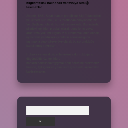
bilgiler taslak halindedir ve tavsiye niteliği
taşımazlar.
Sitemiz, 5651 Sayılı Kanun gereğince Bilgi Teknolojileri
ve İletişim Kurumu (BTK) tarafından onaylanmış bir
Yer Sağlayıcı olarak hizmet vermektedir. Bu nedenle,
sitedeki içerikleri proaktif olarak denetleme veya
araştırma yükümlülüğümüz bulunmamaktadır. Ancak,
üyelerimiz yazdıkları içeriklerin sorumluluğunu
taşımakta olup, siteye üye olarak bu sorumluluğu
kabul etmiş sayılırlar.
Hukuka ve yasal düzenlemelere aykırı olduğunu
düşündüğünüz içerikleri,
backlinkpanelicomtr@gmail.com
adresine bildirmeniz
halinde, ilgili içerikler yasal süre içerisinde sitemizden
kaldırılacaktır.
Arama