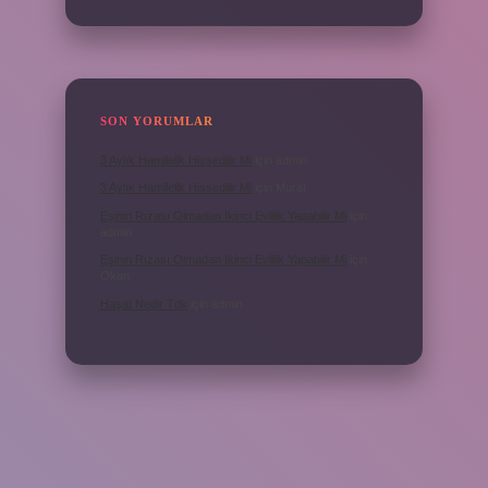
SON YORUMLAR
3 Aylık Hamilelik Hissedilir Mi
için
admin
3 Aylık Hamilelik Hissedilir Mi
için
Murat
Eşinin Rızası Olmadan Ikinci Evlilik Yapabilir Mi
için
admin
Eşinin Rızası Olmadan Ikinci Evlilik Yapabilir Mi
için
Okan
Haşat Nedir Tdk
için
admin