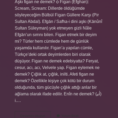
Aşkı figan ne demek? ѻ Figan (Efghan):
Scream, Scream: Dillerde öldüğümde
söyleyeceğim Bülbül Figan Güllere Karşı (Pir
Sultan Abdal). Efgān / Safha-i dini aşkı (Kānûnî
Sultan Süleyman) yok etmeyen gizli Nâle
Efgān’un sırrını bilen. Figan etmek bir deyim
mi? Türler hem cümlede hem de günlük
yaşamda kullanılır. Figan’a yapılan cümle,
Türkçe’deki ortak deyimlerden biri olarak
düşüyor. Figan ne demek edebiyatta? Feryat,
cesur, acı, acı, Velvele yap. Figan eylemek ne
demek? Çığlık at, çığlık, inilti. Afeti figan ne
demek? Özellikle kişiye çok kötü bir durum
olduğunda, tüm gücüyle çığlık attığı anlar bir
ağlama olarak ifade edilir. Enîn ne demek? (ﺃﻧﻴ)
i.…
Figan
Devamını okuyun
Yorum Bırak