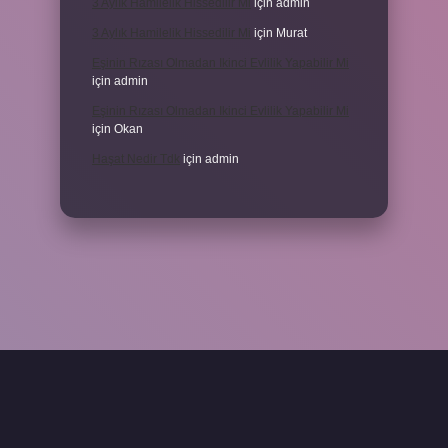
3 Aylık Hamilelik Hissedilir Mi
için
admin
3 Aylık Hamilelik Hissedilir Mi
için
Murat
Eşinin Rızası Olmadan Ikinci Evlilik Yapabilir Mi
için
admin
Eşinin Rızası Olmadan Ikinci Evlilik Yapabilir Mi
için
Okan
Haşat Nedir Tdk
için
admin