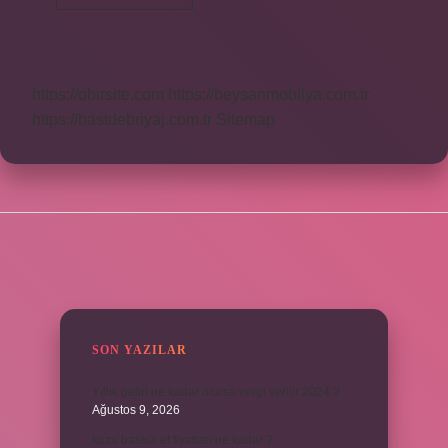
Oldu
Ne
Demek
https://obirsite.com
https://beysanmobilya.com.tr
https://bastdebriyaj.com.tr
Sitemap
SIDEBAR
SON YAZILAR
Yıllık geliri ne kadar olursa vergi verilir 2024 ?
Ağustos 9, 2026
kuzu baskül et fiyatları ne kadar ?