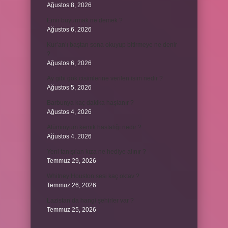
Ağustos 8, 2026
Emir buyurmak ne demek ?
Ağustos 6, 2026
Kur’an’ı baştan sona okuyup bitirmeye ne denir
?
Ağustos 6, 2026
Ay gibi gök cisimlerine verilen isim nedir ?
Ağustos 5, 2026
Barbunya kaç dakika haşlanır ?
Ağustos 4, 2026
Alüminyum kemik hastalığı nedir ?
Ağustos 4, 2026
Yeni tanışılan kıza ne hediye alınır ?
Temmuz 29, 2026
Whitney Houston sesi kaç oktav ?
Temmuz 26, 2026
Lazistan’da hangi şehirler var ?
Temmuz 25, 2026