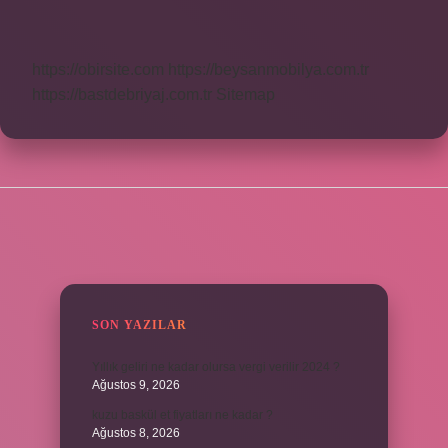
Kısaca
Anlamı
https://obirsite.com
https://beysanmobilya.com.tr
https://bastdebriyaj.com.tr
Sitemap
SIDEBAR
SON YAZILAR
Yıllık geliri ne kadar olursa vergi verilir 2024 ?
Ağustos 9, 2026
kuzu baskül et fiyatları ne kadar ?
Ağustos 8, 2026