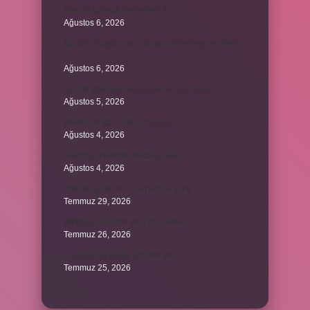
Emir buyurmak ne demek ?
Ağustos 6, 2026
Kur’an’ı baştan sona okuyup bitirmeye ne denir
?
Ağustos 6, 2026
Ay gibi gök cisimlerine verilen isim nedir ?
Ağustos 5, 2026
Barbunya kaç dakika haşlanır ?
Ağustos 4, 2026
Alüminyum kemik hastalığı nedir ?
Ağustos 4, 2026
Yeni tanışılan kıza ne hediye alınır ?
Temmuz 29, 2026
Whitney Houston sesi kaç oktav ?
Temmuz 26, 2026
Lazistan’da hangi şehirler var ?
Temmuz 25, 2026