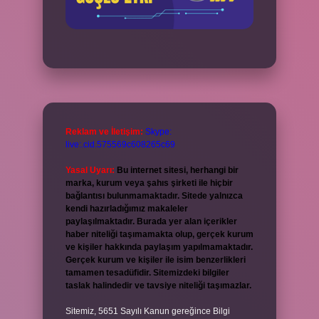
Reklam ve İletişim:
Skype:
live:.cid.575569c608265c69
Yasal Uyarı:
Bu internet sitesi, herhangi bir
marka, kurum veya şahıs şirketi ile hiçbir
bağlantısı bulunmamaktadır. Sitede yalnızca
kendi hazırladığımız makaleler
paylaşılmaktadır. Burada yer alan içerikler
haber niteliği taşımamakta olup, gerçek kurum
ve kişiler hakkında paylaşım yapılmamaktadır.
Gerçek kurum ve kişiler ile isim benzerlikleri
tamamen tesadüfidir. Sitemizdeki bilgiler
taslak halindedir ve tavsiye niteliği taşımazlar.
Sitemiz, 5651 Sayılı Kanun gereğince Bilgi