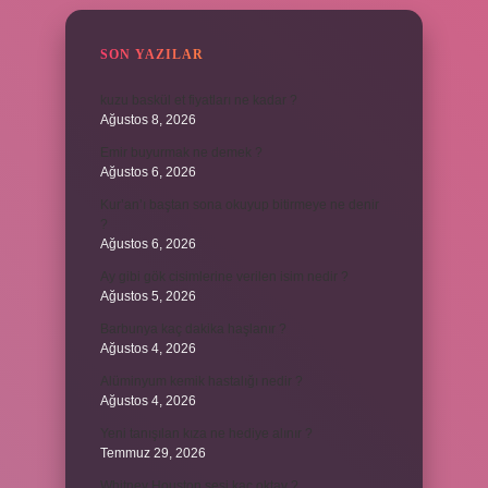
SON YAZILAR
kuzu baskül et fiyatları ne kadar ?
Ağustos 8, 2026
Emir buyurmak ne demek ?
Ağustos 6, 2026
Kur’an’ı baştan sona okuyup bitirmeye ne denir
?
Ağustos 6, 2026
Ay gibi gök cisimlerine verilen isim nedir ?
Ağustos 5, 2026
Barbunya kaç dakika haşlanır ?
Ağustos 4, 2026
Alüminyum kemik hastalığı nedir ?
Ağustos 4, 2026
Yeni tanışılan kıza ne hediye alınır ?
Temmuz 29, 2026
Whitney Houston sesi kaç oktav ?