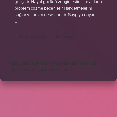
geliştirir. Hayal gücünü zenginleştirir, insanların
problem çözme becerilerini fark etmelerini
sağlar ve onları neşelendirir. Saygıya dayanır,
…
Canlandırma
Devamını okuyun
2 Yorum
Aşaması
Nedir
https://obirsite.com
https://beysanmobilya.com.tr
https://bastdebriyaj.com.tr
Sitemap
SIDEBAR