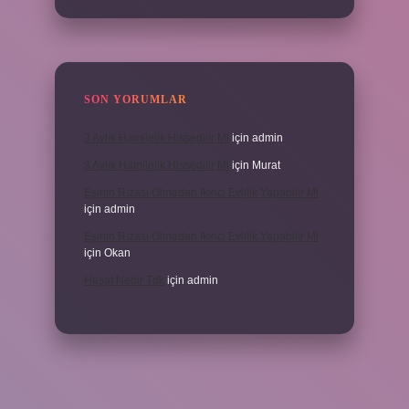
SON YORUMLAR
3 Aylık Hamilelik Hissedilir Mi
için
admin
3 Aylık Hamilelik Hissedilir Mi
için
Murat
Eşinin Rızası Olmadan Ikinci Evlilik Yapabilir Mi
için
admin
Eşinin Rızası Olmadan Ikinci Evlilik Yapabilir Mi
için
Okan
Haşat Nedir Tdk
için
admin