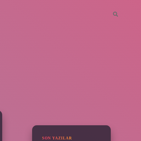
SIDEBAR
piabella
SON YAZILAR