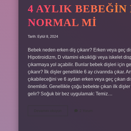
4 AYLIK BEBEĞIN
NORMAL MI
Tarih: Eylül 8, 2024
Bebek neden erken diş çıkarır? Erken veya geç di
Hipotiroidizm, D vitamini eksikliği veya iskelet dis
çıkarmaya yol açabilir. Bunlar bebek dişleri için ge
çıkarır? İlk dişler genellikle 6 ay civarında çıkar. 
çıkabileceğini ve 6 aydan erken veya geç çıkan di
önemlidir. Genellikle çoğu bebekte çıkan ilk dişler a
gelir? Soğuk bir bez uygulamak: Temiz…
4
Devamını okuyun
2 Yorum
Aylık
Bebeğin
Diş