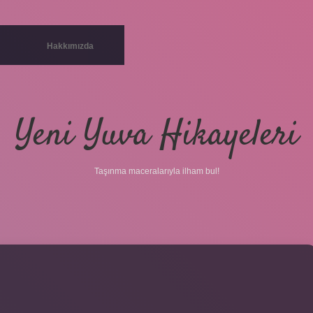
Hakkımızda
Yeni Yuva Hikayeleri
Taşınma maceralarıyla ilham bul!