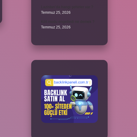
Lazistan’da hangi şehirler var ?
Temmuz 25, 2026
Kilit modu engelledi ne demek ?
Temmuz 25, 2026