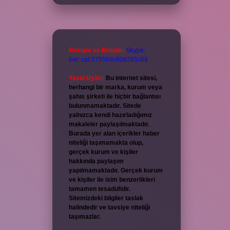
Reklam ve İletişim:
Skype:
live:.cid.575569c608265c69
Yasal Uyarı:
Bu internet sitesi,
herhangi bir marka, kurum veya
şahıs şirketi ile hiçbir bağlantısı
bulunmamaktadır. Sitede
yalnızca kendi hazırladığımız
makaleler paylaşılmaktadır.
Burada yer alan içerikler haber
niteliği taşımamakta olup,
gerçek kurum ve kişiler
hakkında paylaşım
yapılmamaktadır. Gerçek kurum
ve kişiler ile isim benzerlikleri
tamamen tesadüfidir.
Sitemizdeki bilgiler taslak
halindedir ve tavsiye niteliği
taşımazlar.