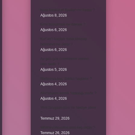
kuzu baskül et fiyatları ne kadar ?
Ağustos 8, 2026
Emir buyurmak ne demek ?
Ağustos 6, 2026
Kur’an’ı baştan sona okuyup
bitirmeye ne denir ?
Ağustos 6, 2026
Ay gibi gök cisimlerine verilen
isim nedir ?
Ağustos 5, 2026
Barbunya kaç dakika haşlanır ?
Ağustos 4, 2026
Alüminyum kemik hastalığı nedir ?
Ağustos 4, 2026
Yeni tanışılan kıza ne hediye alınır
?
Temmuz 29, 2026
Whitney Houston sesi kaç oktav ?
Temmuz 26, 2026