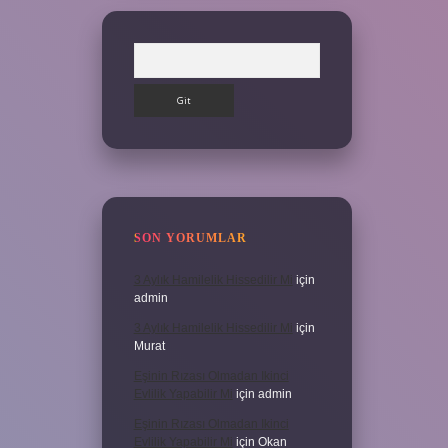
Arama
SON YORUMLAR
3 Aylık Hamilelik Hissedilir Mi
için
admin
3 Aylık Hamilelik Hissedilir Mi
için
Murat
Eşinin Rızası Olmadan Ikinci
Evlilik Yapabilir Mi
için
admin
Eşinin Rızası Olmadan Ikinci
Evlilik Yapabilir Mi
için
Okan