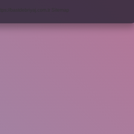
ttps://bastdebriyaj.com.tr
Sitemap