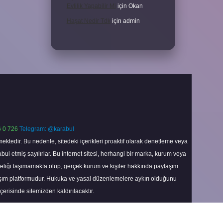
Evlilik Yapabilir Mi
için
Okan
Haşat Nedir Tdk
için
admin
 0 726
Telegram: @karabul
ektedir. Bu nedenle, sitedeki içerikleri proaktif olarak denetleme veya
 etmiş sayılırlar. Bu internet sitesi, herhangi bir marka, kurum veya
niteliği taşımamakta olup, gerçek kurum ve kişiler hakkında paylaşım
laşım platformudur. Hukuka ve yasal düzenlemelere aykırı olduğunu
içerisinde sitemizden kaldırılacaktır.
Scroll
to