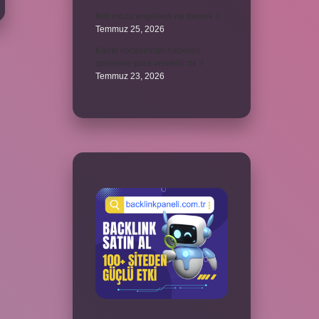
Kilit modu engelledi ne demek ?
Temmuz 25, 2026
Kadın kocasından habersiz
annesine para verebilir mi ?
Temmuz 23, 2026