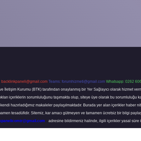
:
backlinkpaneli@gmail.com
Teams:
forumhizmeti@gmail.com
Whatsapp: 0262 606
ve İletişim Kurumu (BTK) tarafından onaylanmış bir Yer Sağlayıcı olarak hizmet verm
rı içeriklerin sorumluluğunu taşımakta olup, siteye üye olarak bu sorumluluğu kabul
a kendi hazırladığımız makaleler paylaşılmaktadır. Burada yer alan içerikler haber 
tamamen tesadüfidir. Sitemiz, kar amacı gütmeyen ve tamamen ücretsiz bir bilgi pay
nkpanelicomtr@gmail.com
adresine bildirmeniz halinde, ilgili içerikler yasal süre 