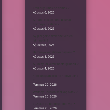
Emir buyurmak ne demek ?
Ağustos 6, 2026
Kur’an’ı baştan sona okuyup
bitirmeye ne denir ?
Ağustos 6, 2026
Ay gibi gök cisimlerine verilen
isim nedir ?
Ağustos 5, 2026
Barbunya kaç dakika haşlanır ?
Ağustos 4, 2026
Alüminyum kemik hastalığı nedir ?
Ağustos 4, 2026
Yeni tanışılan kıza ne hediye alınır
?
Temmuz 29, 2026
Whitney Houston sesi kaç oktav ?
Temmuz 26, 2026
Lazistan’da hangi şehirler var ?
Temmuz 25, 2026