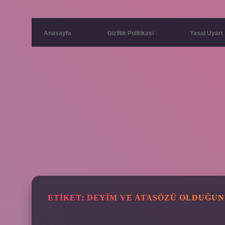
Anasayfa
Gizlilik Politikası
Yasal Uyarı
ETIKET:
DEYIM VE ATASÖZÜ OLDUĞUN