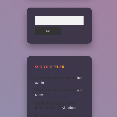
Arama
SON YORUMLAR
3 Aylık Hamilelik Hissedilir Mi
için
admin
3 Aylık Hamilelik Hissedilir Mi
için
Murat
Eşinin Rızası Olmadan Ikinci
Evlilik Yapabilir Mi
için
admin
Eşinin Rızası Olmadan Ikinci