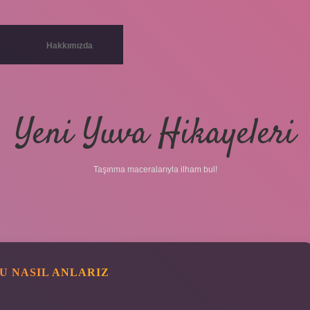
Hakkımızda
Yeni Yuva Hikayeleri
Taşınma maceralarıyla ilham bul!
U NASIL ANLARIZ