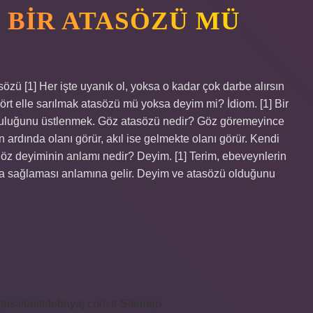
 BIR ATASÖZÜ MÜ
ü [1] Her işte uyanık ol, yoksa o kadar çok darbe alırsın
 Dört elle sarılmak atasözü mü yoksa deyim mi? İdiom. [1] Bir
mluluğunu üstlenmek. Göz atasözü nedir? Göz göremeyince
 ardında olanı görür, akıl ise gelmekte olanı görür. Kendi
göz deyiminin anlamı nedir? Deyim. [1] Terim, ebeveynlerin
yda sağlaması anlamına gelir. Deyim ve atasözü olduğunu
ttps://bastdebriyaj.com.tr
Sitemap