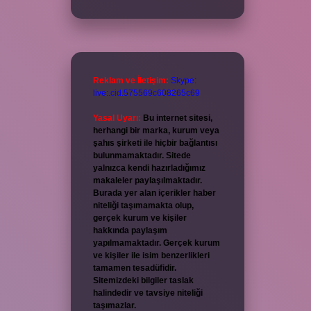
Reklam ve İletişim:
Skype:
live:.cid.575569c608265c69
Yasal Uyarı:
Bu internet sitesi,
herhangi bir marka, kurum veya
şahıs şirketi ile hiçbir bağlantısı
bulunmamaktadır. Sitede
yalnızca kendi hazırladığımız
makaleler paylaşılmaktadır.
Burada yer alan içerikler haber
niteliği taşımamakta olup,
gerçek kurum ve kişiler
hakkında paylaşım
yapılmamaktadır. Gerçek kurum
ve kişiler ile isim benzerlikleri
tamamen tesadüfidir.
Sitemizdeki bilgiler taslak
halindedir ve tavsiye niteliği
taşımazlar.