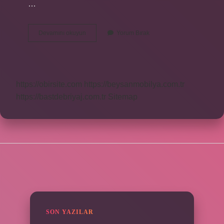
…
Demir
Devamını okuyun
Yorum Bırak
Makasi
Ne
Demek
https://obirsite.com
https://beysanmobilya.com.tr
https://bastdebriyaj.com.tr
Sitemap
SIDEBAR
SON YAZILAR