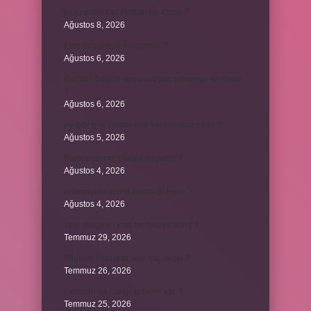
kuzu baskül et fiyatları ne kadar ?
Ağustos 8, 2026
Emir buyurmak ne demek ?
Ağustos 6, 2026
Kur’an’ı baştan sona okuyup bitirmeye ne denir
?
Ağustos 6, 2026
Ay gibi gök cisimlerine verilen isim nedir ?
Ağustos 5, 2026
Barbunya kaç dakika haşlanır ?
Ağustos 4, 2026
Alüminyum kemik hastalığı nedir ?
Ağustos 4, 2026
Yeni tanışılan kıza ne hediye alınır ?
Temmuz 29, 2026
Whitney Houston sesi kaç oktav ?
Temmuz 26, 2026
Lazistan’da hangi şehirler var ?
Temmuz 25, 2026