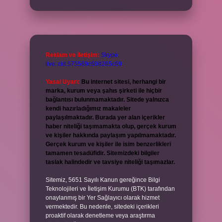
Reklam ve İletişim:
Skype:
live:.cid.575569c608265c69
Yasal Uyarı:
Bu internet sitesi, herhangi bir
marka, kurum veya şahıs şirketi ile hiçbir
bağlantısı bulunmamaktadır. Sitede yalnızca
kendi hazırladığımız makaleler
paylaşılmaktadır. Burada yer alan içerikler
haber niteliği taşımamakta olup, gerçek kurum
ve kişiler hakkında paylaşım yapılmamaktadır.
Gerçek kurum ve kişiler ile isim benzerlikleri
tamamen tesadüfidir. Sitemizdeki bilgiler
taslak halindedir ve tavsiye niteliği taşımazlar.
Sitemiz, 5651 Sayılı Kanun gereğince Bilgi
Teknolojileri ve İletişim Kurumu (BTK) tarafından
onaylanmış bir Yer Sağlayıcı olarak hizmet
vermektedir. Bu nedenle, sitedeki içerikleri
proaktif olarak denetleme veya araştırma