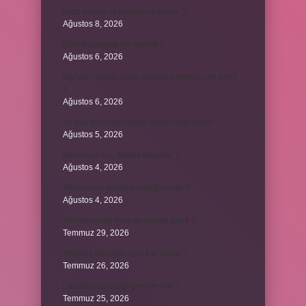
kuzu baskül et fiyatları ne kadar ?
Ağustos 8, 2026
Emir buyurmak ne demek ?
Ağustos 6, 2026
Kur’an’ı baştan sona okuyup bitirmeye ne denir
?
Ağustos 6, 2026
Ay gibi gök cisimlerine verilen isim nedir ?
Ağustos 5, 2026
Barbunya kaç dakika haşlanır ?
Ağustos 4, 2026
Alüminyum kemik hastalığı nedir ?
Ağustos 4, 2026
Yeni tanışılan kıza ne hediye alınır ?
Temmuz 29, 2026
Whitney Houston sesi kaç oktav ?
Temmuz 26, 2026
Lazistan’da hangi şehirler var ?
Temmuz 25, 2026