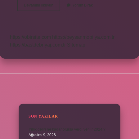
Deyt
Devamını okuyun
Yorum Bırak
Ne
Anlama
Gelir
https://obirsite.com
https://beysanmobilya.com.tr
https://bastdebriyaj.com.tr
Sitemap
SIDEBAR
SON YAZILAR
Yıllık geliri ne kadar olursa vergi verilir 2024 ?
Ağustos 9, 2026