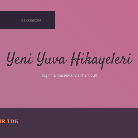
Hakkımızda
Yeni Yuva Hikayeleri
Taşınma maceralarıyla ilham bul!
IR TDK