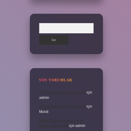
Arama
SON YORUMLAR
3 Aylık Hamilelik Hissedilir Mi
için
admin
3 Aylık Hamilelik Hissedilir Mi
için
Murat
Eşinin Rızası Olmadan Ikinci
Evlilik Yapabilir Mi
için
admin