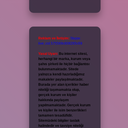
Reklam ve İletişim:
Skype:
live:.cid.575569c608265c69
Yasal Uyarı:
Bu internet sitesi,
herhangi bir marka, kurum veya
şahıs şirketi ile hiçbir bağlantısı
bulunmamaktadır. Sitede
yalnızca kendi hazırladığımız
makaleler paylaşılmaktadır.
Burada yer alan içerikler haber
niteliği taşımamakta olup,
gerçek kurum ve kişiler
hakkında paylaşım
yapılmamaktadır. Gerçek kurum
ve kişiler ile isim benzerlikleri
tamamen tesadüfidir.
Sitemizdeki bilgiler taslak
halindedir ve tavsiye niteliği