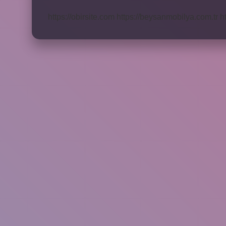
Nasıl
Yazılır
https://obirsite.com
https://beysanmobilya.com.tr
h