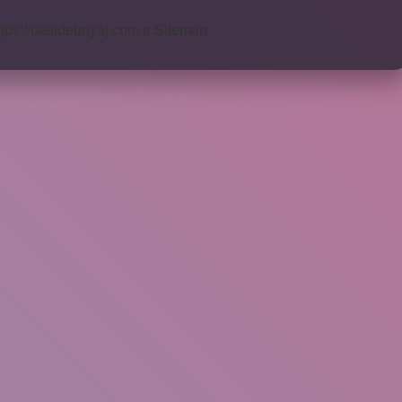
ttps://bastdebriyaj.com.tr
Sitemap