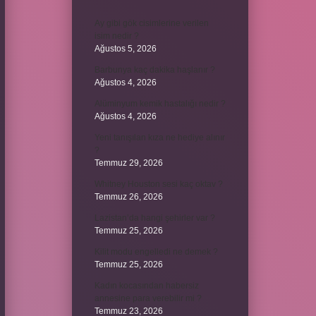
Ay gibi gök cisimlerine verilen
isim nedir ?
Ağustos 5, 2026
Barbunya kaç dakika haşlanır ?
Ağustos 4, 2026
Alüminyum kemik hastalığı nedir ?
Ağustos 4, 2026
Yeni tanışılan kıza ne hediye alınır
?
Temmuz 29, 2026
Whitney Houston sesi kaç oktav ?
Temmuz 26, 2026
Lazistan’da hangi şehirler var ?
Temmuz 25, 2026
Kilit modu engelledi ne demek ?
Temmuz 25, 2026
Kadın kocasından habersiz
annesine para verebilir mi ?
Temmuz 23, 2026