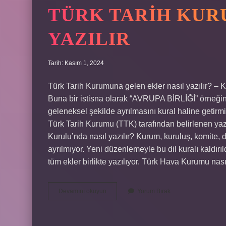
TÜRK TARIH KUR
YAZILIR
Tarih: Kasım 1, 2024
Türk Tarih Kurumuna gelen ekler nasıl yazılır? – K
Buna bir istisna olarak “AVRUPA BİRLİĞİ” örneğini
geleneksel şekilde ayrılmasını kural haline getirmi
Türk Tarih Kurumu (TTK) tarafından belirlenen yaz
Kurulu’nda nasıl yazılır? Kurum, kuruluş, komite, d
ayrılmıyor. Yeni düzenlemeyle bu dil kuralı kaldı
tüm ekler birlikte yazılıyor. Türk Hava Kurumu na
Türk
Devamını okuyun
Yorum Bırak
Tarih
Kurumu
Nda