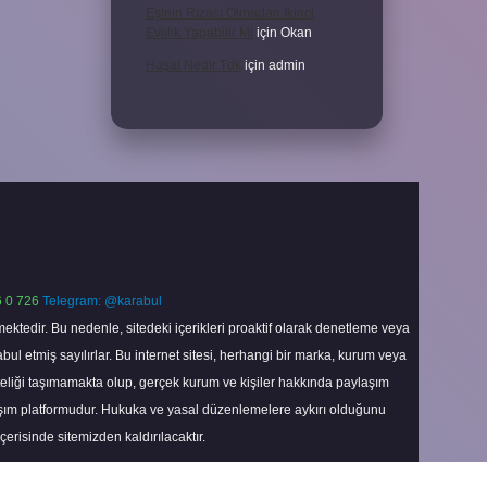
Eşinin Rızası Olmadan Ikinci
Evlilik Yapabilir Mi
için
Okan
Haşat Nedir Tdk
için
admin
 0 726
Telegram: @karabul
ektedir. Bu nedenle, sitedeki içerikleri proaktif olarak denetleme veya
 etmiş sayılırlar. Bu internet sitesi, herhangi bir marka, kurum veya
niteliği taşımamakta olup, gerçek kurum ve kişiler hakkında paylaşım
laşım platformudur. Hukuka ve yasal düzenlemelere aykırı olduğunu
içerisinde sitemizden kaldırılacaktır.
Scroll