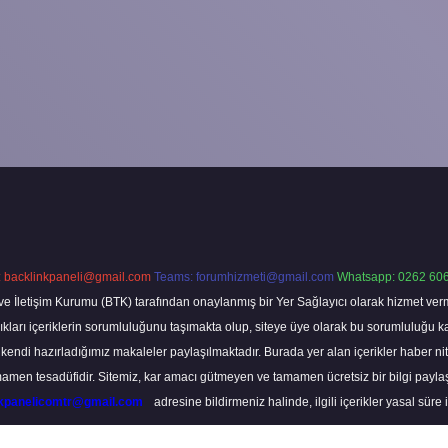
:
backlinkpaneli@gmail.com
Teams:
forumhizmeti@gmail.com
Whatsapp: 0262 606
ve İletişim Kurumu (BTK) tarafından onaylanmış bir Yer Sağlayıcı olarak hizmet verm
rı içeriklerin sorumluluğunu taşımakta olup, siteye üye olarak bu sorumluluğu kabul
a kendi hazırladığımız makaleler paylaşılmaktadır. Burada yer alan içerikler haber 
tamamen tesadüfidir. Sitemiz, kar amacı gütmeyen ve tamamen ücretsiz bir bilgi pay
nkpanelicomtr@gmail.com
adresine bildirmeniz halinde, ilgili içerikler yasal süre 