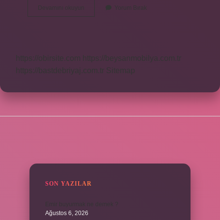
Cia
Devamını okuyun
Yorum Bırak
Ve
Fbi
Arasındaki
Fark
Nedir
https://obirsite.com
https://beysanmobilya.com.tr
https://bastdebriyaj.com.tr
Sitemap
SIDEBAR
SON YAZILAR
Emir buyurmak ne demek ?
Ağustos 6, 2026