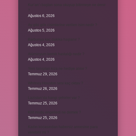
Kur’an’ı baştan sona okuyup bitirmeye ne denir
?
Ağustos 6, 2026
Ay gibi gök cisimlerine verilen isim nedir ?
Ağustos 5, 2026
Barbunya kaç dakika haşlanır ?
Ağustos 4, 2026
Alüminyum kemik hastalığı nedir ?
Ağustos 4, 2026
Yeni tanışılan kıza ne hediye alınır ?
Temmuz 29, 2026
Whitney Houston sesi kaç oktav ?
Temmuz 26, 2026
Lazistan’da hangi şehirler var ?
Temmuz 25, 2026
Kilit modu engelledi ne demek ?
Temmuz 25, 2026
Kadın kocasından habersiz annesine para
verebilir mi ?