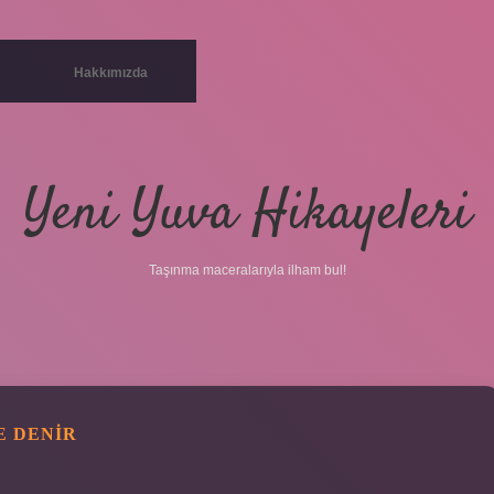
Hakkımızda
Yeni Yuva Hikayeleri
Taşınma maceralarıyla ilham bul!
E DENIR