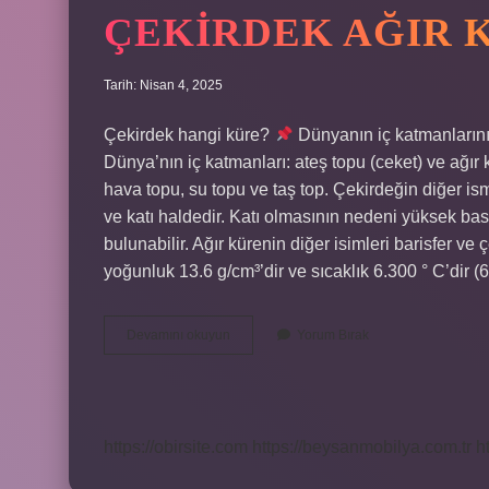
ÇEKIRDEK AĞIR 
Tarih: Nisan 4, 2025
Çekirdek hangi küre?
Dünyanın iç katmanların
Dünya’nın iç katmanları: ateş topu (ceket) ve ağır 
hava topu, su topu ve taş top. Çekirdeğin diğer ism
ve katı haldedir. Katı olmasının nedeni yüksek bas
bulunabilir. Ağır kürenin diğer isimleri barisfer ve
yoğunluk 13.6 g/cm³’dir ve sıcaklık 6.300 ° C’dir 
Çekirdek
Devamını okuyun
Yorum Bırak
Ağır
Küre
Midir
https://obirsite.com
https://beysanmobilya.com.tr
h