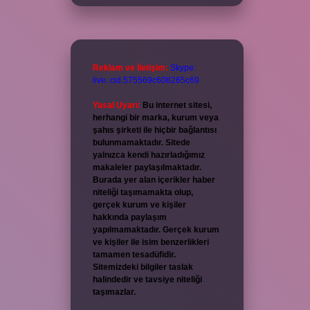
Reklam ve İletişim:
Skype:
live:.cid.575569c608265c69
Yasal Uyarı:
Bu internet sitesi,
herhangi bir marka, kurum veya
şahıs şirketi ile hiçbir bağlantısı
bulunmamaktadır. Sitede
yalnızca kendi hazırladığımız
makaleler paylaşılmaktadır.
Burada yer alan içerikler haber
niteliği taşımamakta olup,
gerçek kurum ve kişiler
hakkında paylaşım
yapılmamaktadır. Gerçek kurum
ve kişiler ile isim benzerlikleri
tamamen tesadüfidir.
Sitemizdeki bilgiler taslak
halindedir ve tavsiye niteliği
taşımazlar.