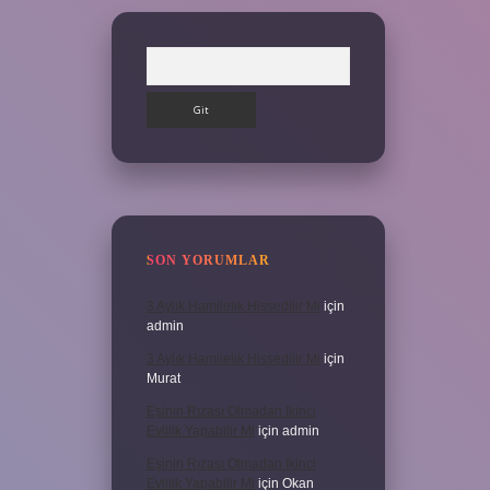
Arama
SON YORUMLAR
3 Aylık Hamilelik Hissedilir Mi
için
admin
3 Aylık Hamilelik Hissedilir Mi
için
Murat
Eşinin Rızası Olmadan Ikinci
Evlilik Yapabilir Mi
için
admin
Eşinin Rızası Olmadan Ikinci
Evlilik Yapabilir Mi
için
Okan