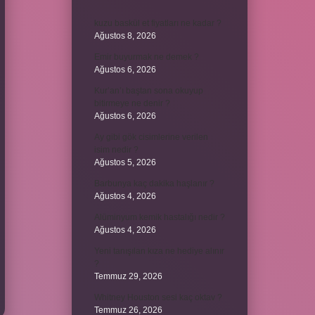
kuzu baskül et fiyatları ne kadar ?
Ağustos 8, 2026
Emir buyurmak ne demek ?
Ağustos 6, 2026
Kur’an’ı baştan sona okuyup
bitirmeye ne denir ?
Ağustos 6, 2026
Ay gibi gök cisimlerine verilen
isim nedir ?
Ağustos 5, 2026
Barbunya kaç dakika haşlanır ?
Ağustos 4, 2026
Alüminyum kemik hastalığı nedir ?
Ağustos 4, 2026
Yeni tanışılan kıza ne hediye alınır
?
Temmuz 29, 2026
Whitney Houston sesi kaç oktav ?
Temmuz 26, 2026