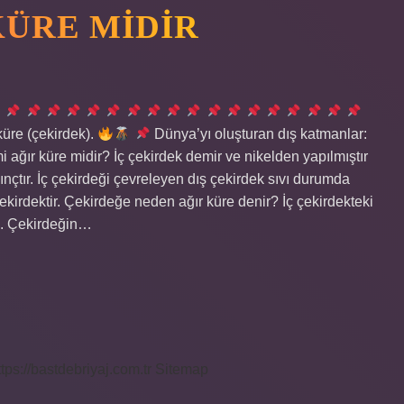
KÜRE MIDIR
ı
küre (çekirdek).
Dünya’yı oluşturan dış katmanlar:
i ağır küre midir? İç çekirdek demir ve nikelden yapılmıştır
ınçtır. İç çekirdeği çevreleyen dış çekirdek sıvı durumda
 çekirdektir. Çekirdeğe neden ağır küre denir? İç çekirdekteki
(6. Çekirdeğin…
ttps://bastdebriyaj.com.tr
Sitemap