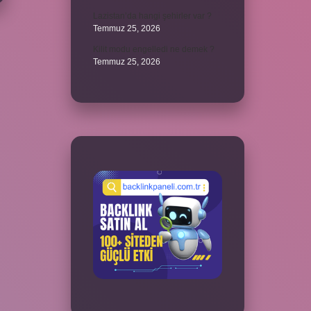
Lazistan’da hangi şehirler var ?
Temmuz 25, 2026
Kilit modu engelledi ne demek ?
Temmuz 25, 2026