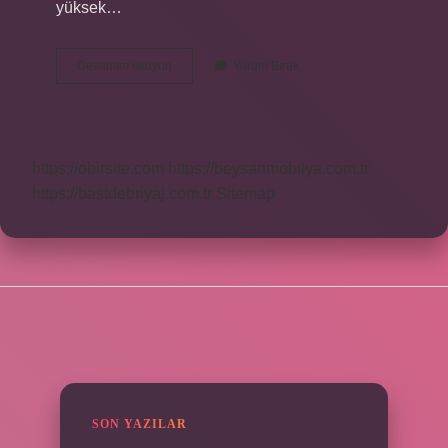
yüksek…
Silgimizi
Devamını okuyun
Yorum Bırak
Ne
Ile
Ölçeriz
https://obirsite.com
https://beysanmobilya.com.tr
https://bastdebriyaj.com.tr
Sitemap
SIDEBAR
SON YAZILAR