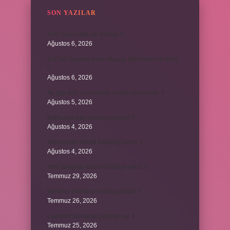
SON YAZILAR
Emir buyurmak ne demek ?
Ağustos 6, 2026
Kur’an’ı baştan sona okuyup bitirmeye ne denir
?
Ağustos 6, 2026
Ay gibi gök cisimlerine verilen isim nedir ?
Ağustos 5, 2026
Barbunya kaç dakika haşlanır ?
Ağustos 4, 2026
Alüminyum kemik hastalığı nedir ?
Ağustos 4, 2026
Yeni tanışılan kıza ne hediye alınır ?
Temmuz 29, 2026
Whitney Houston sesi kaç oktav ?
Temmuz 26, 2026
Lazistan’da hangi şehirler var ?
Temmuz 25, 2026