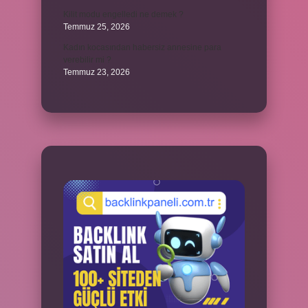
Kilit modu engelledi ne demek ?
Temmuz 25, 2026
Kadın kocasından habersiz annesine para
verebilir mi ?
Temmuz 23, 2026