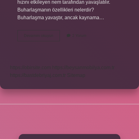
hızını etkileyen nem tarafından yavaşlatılır.
Buharlaşmanın özellikleri nelerdir?
Buharlaşma yavaştır, ancak kaynama…
Buharlaşma
Devamını okuyun
2 Yorum
Türleri
Nelerdir
https://obirsite.com
https://beysanmobilya.com.tr
https://bastdebriyaj.com.tr
Sitemap
SIDEBAR