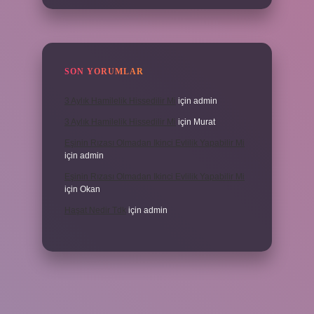
SON YORUMLAR
3 Aylık Hamilelik Hissedilir Mi
için
admin
3 Aylık Hamilelik Hissedilir Mi
için
Murat
Eşinin Rızası Olmadan Ikinci Evlilik Yapabilir Mi
için
admin
Eşinin Rızası Olmadan Ikinci Evlilik Yapabilir Mi
için
Okan
Haşat Nedir Tdk
için
admin