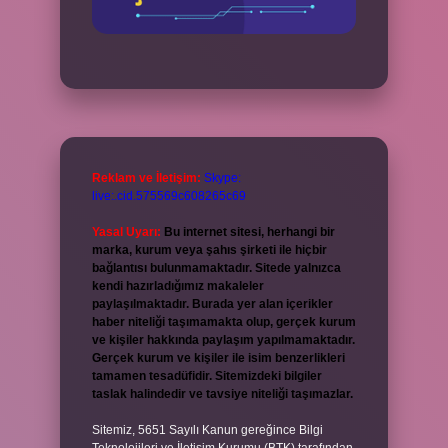
Reklam ve İletişim:
Skype:
live:.cid.575569c608265c69
Yasal Uyarı:
Bu internet sitesi, herhangi bir
marka, kurum veya şahıs şirketi ile hiçbir
bağlantısı bulunmamaktadır. Sitede yalnızca
kendi hazırladığımız makaleler
paylaşılmaktadır. Burada yer alan içerikler
haber niteliği taşımamakta olup, gerçek kurum
ve kişiler hakkında paylaşım yapılmamaktadır.
Gerçek kurum ve kişiler ile isim benzerlikleri
tamamen tesadüfidir. Sitemizdeki bilgiler
taslak halindedir ve tavsiye niteliği taşımazlar.
Sitemiz, 5651 Sayılı Kanun gereğince Bilgi