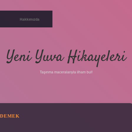
Hakkımızda
Yeni Yuva Hikayeleri
Taşınma maceralarıyla ilham bul!
 DEMEK