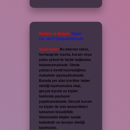
Reklam ve İletişim:
Skype:
live:.cid.575569c608265c69
Yasal Uyarı:
Bu internet sitesi,
herhangi bir marka, kurum veya
şahıs şirketi ile hiçbir bağlantısı
bulunmamaktadır. Sitede
yalnızca kendi hazırladığımız
makaleler paylaşılmaktadır.
Burada yer alan içerikler haber
niteliği taşımamakta olup,
gerçek kurum ve kişiler
hakkında paylaşım
yapılmamaktadır. Gerçek kurum
ve kişiler ile isim benzerlikleri
tamamen tesadüfidir.
Sitemizdeki bilgiler taslak
halindedir ve tavsiye niteliği
taşımazlar.