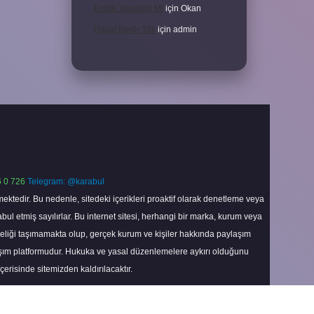
Evlilik Yapabilir Mi
için
Okan
Haşat Nedir Tdk
için
admin
 0 726
Telegram: @karabul
ektedir. Bu nedenle, sitedeki içerikleri proaktif olarak denetleme veya
 etmiş sayılırlar. Bu internet sitesi, herhangi bir marka, kurum veya
niteliği taşımamakta olup, gerçek kurum ve kişiler hakkında paylaşım
laşım platformudur. Hukuka ve yasal düzenlemelere aykırı olduğunu
içerisinde sitemizden kaldırılacaktır.
Scroll
to