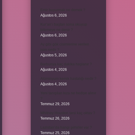
Emir buyurmak ne demek ?
Ağustos 6, 2026
Kur’an’ı baştan sona okuyup
bitirmeye ne denir ?
Ağustos 6, 2026
Ay gibi gök cisimlerine verilen
isim nedir ?
Ağustos 5, 2026
Barbunya kaç dakika haşlanır ?
Ağustos 4, 2026
Alüminyum kemik hastalığı nedir ?
Ağustos 4, 2026
Yeni tanışılan kıza ne hediye alınır
?
Temmuz 29, 2026
Whitney Houston sesi kaç oktav ?
Temmuz 26, 2026
Lazistan’da hangi şehirler var ?
Temmuz 25, 2026