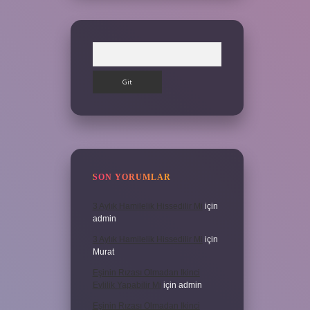
Arama
SON YORUMLAR
3 Aylık Hamilelik Hissedilir Mi
için
admin
3 Aylık Hamilelik Hissedilir Mi
için
Murat
Eşinin Rızası Olmadan Ikinci
Evlilik Yapabilir Mi
için
admin
Eşinin Rızası Olmadan Ikinci