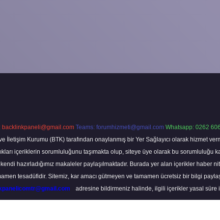
:
backlinkpaneli@gmail.com
Teams:
forumhizmeti@gmail.com
Whatsapp: 0262 606
ve İletişim Kurumu (BTK) tarafından onaylanmış bir Yer Sağlayıcı olarak hizmet verm
rı içeriklerin sorumluluğunu taşımakta olup, siteye üye olarak bu sorumluluğu kabul
a kendi hazırladığımız makaleler paylaşılmaktadır. Burada yer alan içerikler haber 
tamamen tesadüfidir. Sitemiz, kar amacı gütmeyen ve tamamen ücretsiz bir bilgi pay
nkpanelicomtr@gmail.com
adresine bildirmeniz halinde, ilgili içerikler yasal süre 