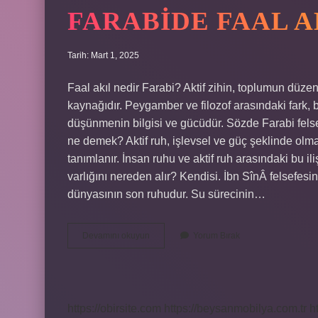
FARABIDE FAAL 
Tarih: Mart 1, 2025
Faal akıl nedir Farabi? Aktif zihin, toplumun düzen
kaynağıdır. Peygamber ve filozof arasındaki fark, b
düşünmenin bilgisi ve gücüdür. Sözde Farabi felsefey
ne demek? Aktif ruh, işlevsel ve güç şeklinde olm
tanımlanır. İnsan ruhu ve aktif ruh arasındaki bu il
varlığını nereden alır? Kendisi. İbn SînÂ felsefesi
dünyasının son ruhudur. Su sürecinin…
Farabide
Devamını okuyun
Yorum Bırak
Faal
Akıl
Ne
Demek
https://obirsite.com
https://beysanmobilya.com.tr
h