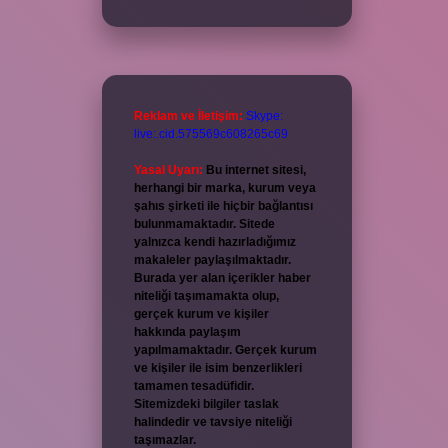
Reklam ve İletişim:
Skype:
live:.cid.575569c608265c69
Yasal Uyarı:
Bu internet sitesi,
herhangi bir marka, kurum veya
şahıs şirketi ile hiçbir bağlantısı
bulunmamaktadır. Sitede
yalnızca kendi hazırladığımız
makaleler paylaşılmaktadır.
Burada yer alan içerikler haber
niteliği taşımamakta olup,
gerçek kurum ve kişiler
hakkında paylaşım
yapılmamaktadır. Gerçek kurum
ve kişiler ile isim benzerlikleri
tamamen tesadüfidir.
Sitemizdeki bilgiler taslak
halindedir ve tavsiye niteliği
taşımazlar.