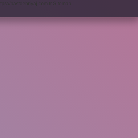
ttps://bastdebriyaj.com.tr
Sitemap