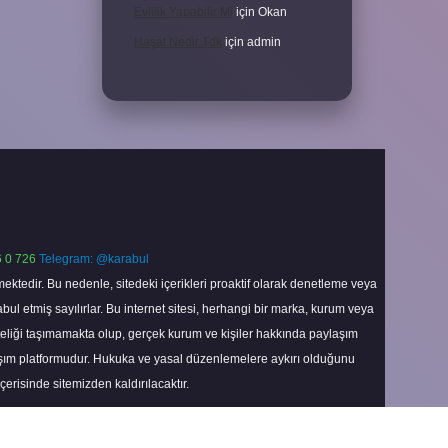
Evlilik Yapabilir Mi
için
Okan
Haşat Nedir Tdk
için
admin
 0 726
Telegram: @karabul
ektedir. Bu nedenle, sitedeki içerikleri proaktif olarak denetleme veya
 etmiş sayılırlar. Bu internet sitesi, herhangi bir marka, kurum veya
niteliği taşımamakta olup, gerçek kurum ve kişiler hakkında paylaşım
laşım platformudur. Hukuka ve yasal düzenlemelere aykırı olduğunu
içerisinde sitemizden kaldırılacaktır.
Scroll
to