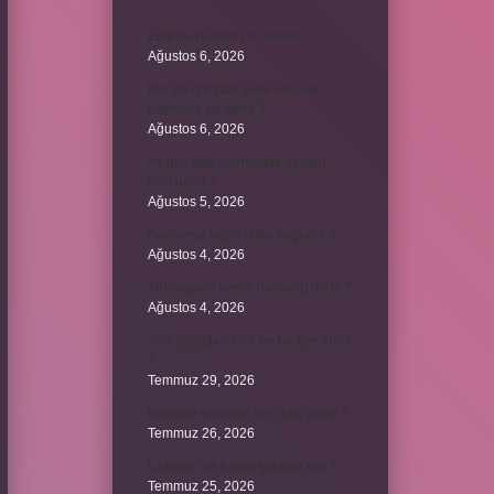
Emir buyurmak ne demek ?
Ağustos 6, 2026
Kur’an’ı baştan sona okuyup
bitirmeye ne denir ?
Ağustos 6, 2026
Ay gibi gök cisimlerine verilen
isim nedir ?
Ağustos 5, 2026
Barbunya kaç dakika haşlanır ?
Ağustos 4, 2026
Alüminyum kemik hastalığı nedir ?
Ağustos 4, 2026
Yeni tanışılan kıza ne hediye alınır
?
Temmuz 29, 2026
Whitney Houston sesi kaç oktav ?
Temmuz 26, 2026
Lazistan’da hangi şehirler var ?
Temmuz 25, 2026