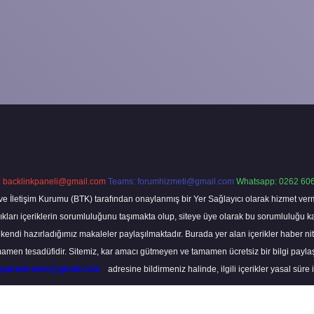
:
backlinkpaneli@gmail.com
Teams:
forumhizmeti@gmail.com
Whatsapp: 0262 606
ve İletişim Kurumu (BTK) tarafından onaylanmış bir Yer Sağlayıcı olarak hizmet verm
rı içeriklerin sorumluluğunu taşımakta olup, siteye üye olarak bu sorumluluğu kabul
a kendi hazırladığımız makaleler paylaşılmaktadır. Burada yer alan içerikler haber 
tamamen tesadüfidir. Sitemiz, kar amacı gütmeyen ve tamamen ücretsiz bir bilgi pay
nkpanelicomtr@gmail.com
adresine bildirmeniz halinde, ilgili içerikler yasal süre 