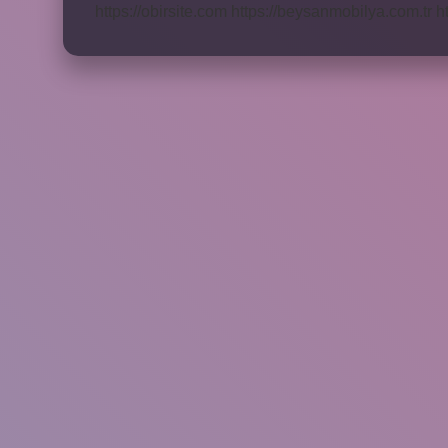
https://obirsite.com
https://beysanmobilya.com.tr
h