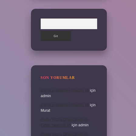
Arama
SON YORUMLAR
3 Aylık Hamilelik Hissedilir Mi
için
admin
3 Aylık Hamilelik Hissedilir Mi
için
Murat
Eşinin Rızası Olmadan Ikinci
Evlilik Yapabilir Mi
için
admin
Eşinin Rızası Olmadan Ikinci