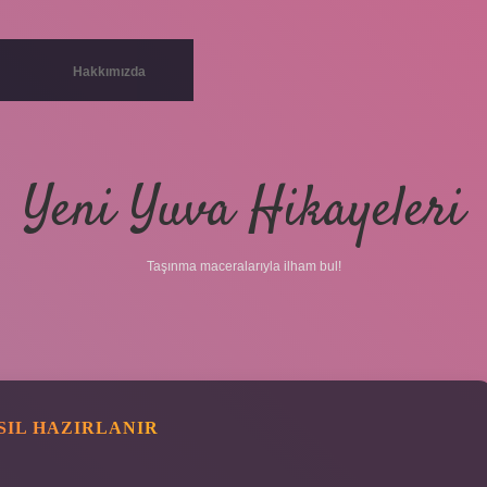
Hakkımızda
Yeni Yuva Hikayeleri
Taşınma maceralarıyla ilham bul!
SIL HAZIRLANIR