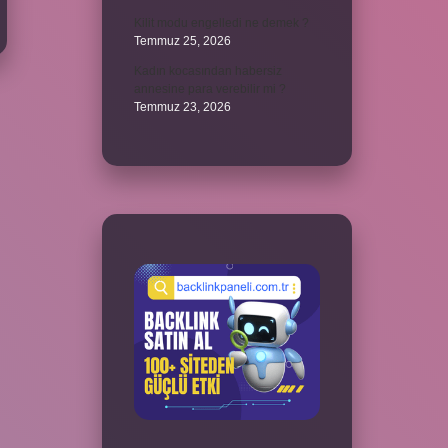
Kilit modu engelledi ne demek ?
Temmuz 25, 2026
Kadın kocasından habersiz
annesine para verebilir mi ?
Temmuz 23, 2026