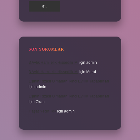
SON YORUMLAR
3 Aylık Hamilelik Hissedilir Mi
için
admin
3 Aylık Hamilelik Hissedilir Mi
için
Murat
Eşinin Rızası Olmadan Ikinci Evlilik Yapabilir Mi
için
admin
Eşinin Rızası Olmadan Ikinci Evlilik Yapabilir Mi
için
Okan
Haşat Nedir Tdk
için
admin