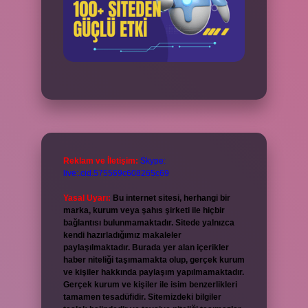
Reklam ve İletişim:
Skype:
live:.cid.575569c608265c69
Yasal Uyarı:
Bu internet sitesi, herhangi bir
marka, kurum veya şahıs şirketi ile hiçbir
bağlantısı bulunmamaktadır. Sitede yalnızca
kendi hazırladığımız makaleler
paylaşılmaktadır. Burada yer alan içerikler
haber niteliği taşımamakta olup, gerçek kurum
ve kişiler hakkında paylaşım yapılmamaktadır.
Gerçek kurum ve kişiler ile isim benzerlikleri
tamamen tesadüfidir. Sitemizdeki bilgiler