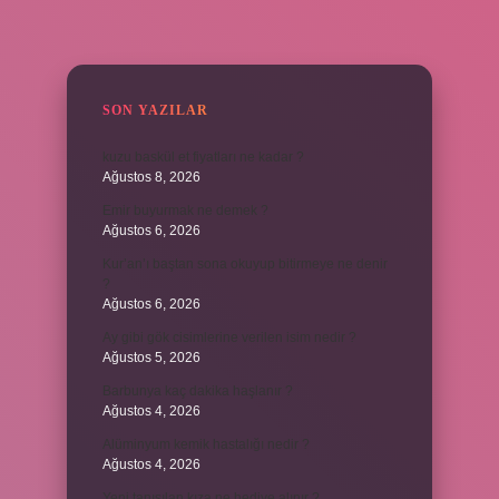
SIDEBAR
SON YAZILAR
kuzu baskül et fiyatları ne kadar ?
Ağustos 8, 2026
Emir buyurmak ne demek ?
Ağustos 6, 2026
Kur’an’ı baştan sona okuyup bitirmeye ne denir
?
Ağustos 6, 2026
Ay gibi gök cisimlerine verilen isim nedir ?
Ağustos 5, 2026
Barbunya kaç dakika haşlanır ?
Ağustos 4, 2026
Alüminyum kemik hastalığı nedir ?
Ağustos 4, 2026
Yeni tanışılan kıza ne hediye alınır ?