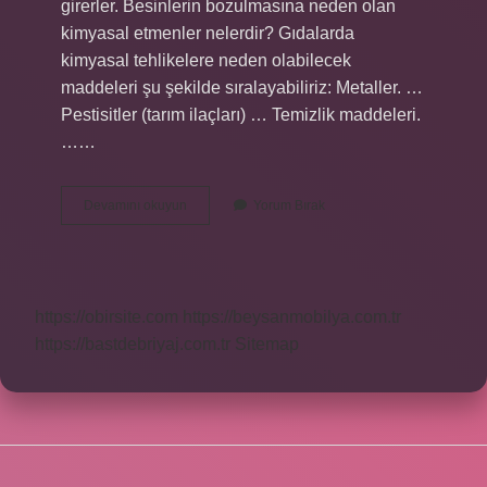
girerler. Besinlerin bozulmasına neden olan
kimyasal etmenler nelerdir? Gıdalarda
kimyasal tehlikelere neden olabilecek
maddeleri şu şekilde sıralayabiliriz: Metaller. …
Pestisitler (tarım ilaçları) … Temizlik maddeleri.
……
Gıdaların
Devamını okuyun
Yorum Bırak
Bozulmasında
Etkili
Olan
Temel
Faktörler
https://obirsite.com
https://beysanmobilya.com.tr
Nelerdir
https://bastdebriyaj.com.tr
Sitemap