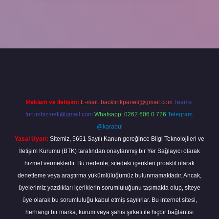
iabella
Reklam ve İletişim:
E-mail:
backlinkpaneli@gmail.com
Teams:
forumhizmeti@gmail.com
Whatsapp: 0262 606 0 726
Telegram:
@karabul
Yasal Uyarı:
Sitemiz, 5651 Sayılı Kanun gereğince Bilgi Teknolojileri ve
İletişim Kurumu (BTK) tarafından onaylanmış bir Yer Sağlayıcı olarak
hizmet vermektedir. Bu nedenle, sitedeki içerikleri proaktif olarak
denetleme veya araştırma yükümlülüğümüz bulunmamaktadır. Ancak,
üyelerimiz yazdıkları içeriklerin sorumluluğunu taşımakta olup, siteye
üye olarak bu sorumluluğu kabul etmiş sayılırlar. Bu internet sitesi,
herhangi bir marka, kurum veya şahıs şirketi ile hiçbir bağlantısı