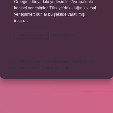
Örneğin, dünyadaki yerleşimler, Avrupa’daki
kentsel yerleşimler, Türkiye’deki dağınık kırsal
yerleşimler; bunlar bu şekilde yaratılmış
insan…
Beşeri
Devamını okuyun
Yorum Bırak
Coğrafya
Nedir
Tanımı
https://obirsite.com
https://beysanmobilya.com.tr
https://bastdebriyaj.com.tr
Sitemap
SIDEBAR