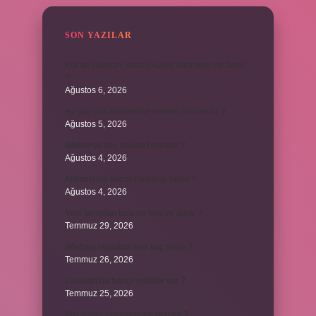
SON YAZILAR
Kur’an’ı baştan sona okuyup bitirmeye ne denir
?
Ağustos 6, 2026
Ay gibi gök cisimlerine verilen isim nedir ?
Ağustos 5, 2026
Barbunya kaç dakika haşlanır ?
Ağustos 4, 2026
Alüminyum kemik hastalığı nedir ?
Ağustos 4, 2026
Yeni tanışılan kıza ne hediye alınır ?
Temmuz 29, 2026
Whitney Houston sesi kaç oktav ?
Temmuz 26, 2026
Lazistan’da hangi şehirler var ?
Temmuz 25, 2026
Kilit modu engelledi ne demek ?