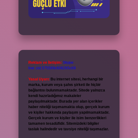
Reklam ve İletişim:
Skype:
live:.cid.575569c608265c69
Yasal Uyarı:
Bu internet sitesi, herhangi bir
marka, kurum veya şahıs şirketi ile hiçbir
bağlantısı bulunmamaktadır. Sitede yalnızca
kendi hazırladığımız makaleler
paylaşılmaktadır. Burada yer alan içerikler
haber niteliği taşımamakta olup, gerçek kurum
ve kişiler hakkında paylaşım yapılmamaktadır.
Gerçek kurum ve kişiler ile isim benzerlikleri
tamamen tesadüfidir. Sitemizdeki bilgiler
taslak halindedir ve tavsiye niteliği taşımazlar.