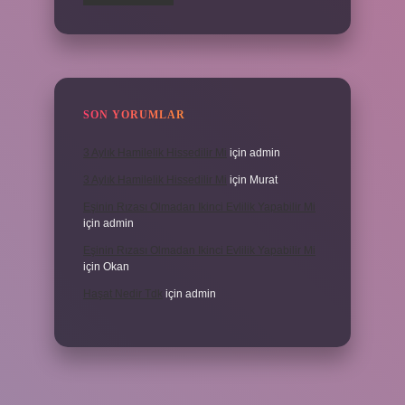
SON YORUMLAR
3 Aylık Hamilelik Hissedilir Mi
için
admin
3 Aylık Hamilelik Hissedilir Mi
için
Murat
Eşinin Rızası Olmadan Ikinci Evlilik Yapabilir Mi
için
admin
Eşinin Rızası Olmadan Ikinci Evlilik Yapabilir Mi
için
Okan
Haşat Nedir Tdk
için
admin