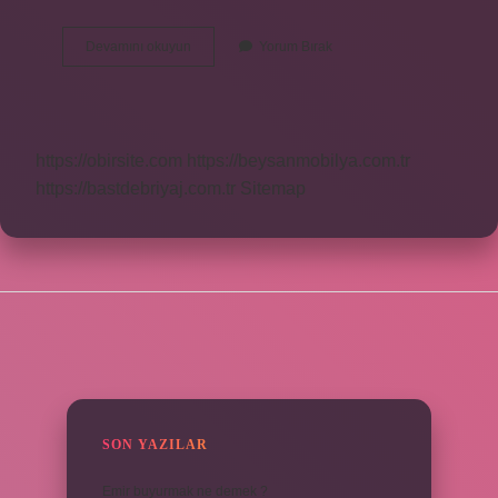
Kaç
Devamını okuyun
Yorum Bırak
Çeşit
Belgesel
Var
https://obirsite.com
https://beysanmobilya.com.tr
https://bastdebriyaj.com.tr
Sitemap
SIDEBAR
SON YAZILAR
Emir buyurmak ne demek ?