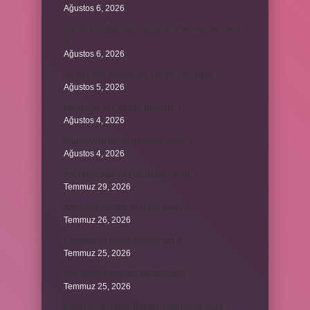
Ağustos 6, 2026
Kur’an’ı baştan sona okuyup bitirmeye ne denir
?
Ağustos 6, 2026
Ay gibi gök cisimlerine verilen isim nedir ?
Ağustos 5, 2026
Barbunya kaç dakika haşlanır ?
Ağustos 4, 2026
Alüminyum kemik hastalığı nedir ?
Ağustos 4, 2026
Yeni tanışılan kıza ne hediye alınır ?
Temmuz 29, 2026
Whitney Houston sesi kaç oktav ?
Temmuz 26, 2026
Lazistan’da hangi şehirler var ?
Temmuz 25, 2026
Kilit modu engelledi ne demek ?
Temmuz 25, 2026
Kadın kocasından habersiz annesine para