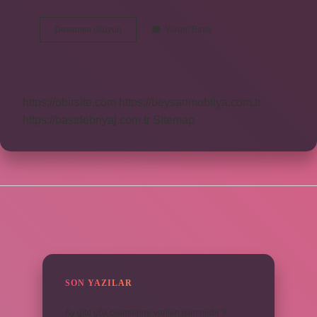
Kaç
Devamını okuyun
Yorum Bırak
Çeşit
Belgesel
Var
https://obirsite.com
https://beysanmobilya.com.tr
https://bastdebriyaj.com.tr
Sitemap
SIDEBAR
SON YAZILAR
Ay gibi gök cisimlerine verilen isim nedir ?