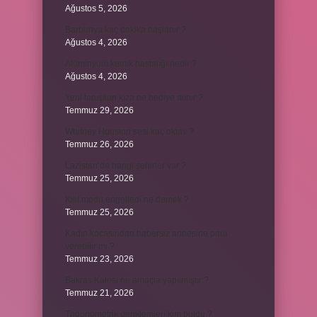
Ağustos 5, 2026
Barbunya kaç dakika haşlanır ?
Ağustos 4, 2026
Alüminyum kemik hastalığı nedir ?
Ağustos 4, 2026
Yeni tanışılan kıza ne hediye alınır ?
Temmuz 29, 2026
Whitney Houston sesi kaç oktav ?
Temmuz 26, 2026
Lazistan’da hangi şehirler var ?
Temmuz 25, 2026
Kilit modu engelledi ne demek ?
Temmuz 25, 2026
Kadın kocasından habersiz annesine para
verebilir mi ?
Temmuz 23, 2026
Bakras Kalesi ne amaçla yapılmıştır ?
Temmuz 21, 2026
Trigonometrik denklemleri kim buldu ?