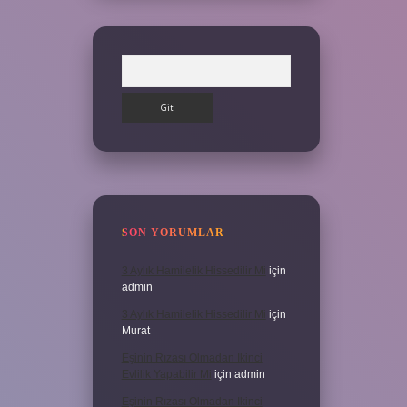
Arama
SON YORUMLAR
3 Aylık Hamilelik Hissedilir Mi
için
admin
3 Aylık Hamilelik Hissedilir Mi
için
Murat
Eşinin Rızası Olmadan Ikinci
Evlilik Yapabilir Mi
için
admin
Eşinin Rızası Olmadan Ikinci