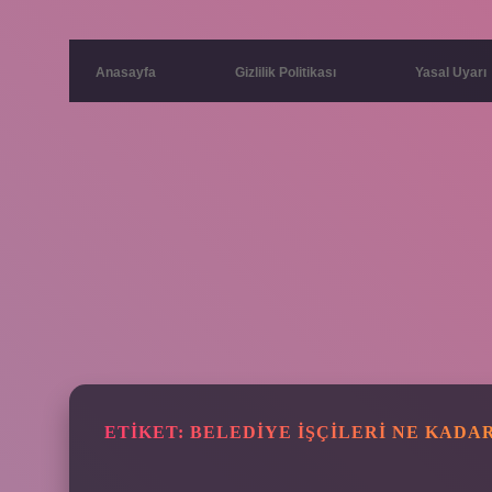
Anasayfa
Gizlilik Politikası
Yasal Uyarı
ETIKET:
BELEDIYE IŞÇILERI NE KADAR