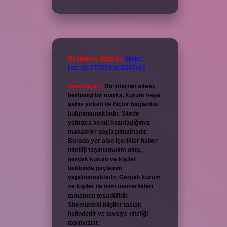
Reklam ve İletişim:
Skype:
live:.cid.575569c608265c69
Yasal Uyarı:
Bu internet sitesi,
herhangi bir marka, kurum veya
şahıs şirketi ile hiçbir bağlantısı
bulunmamaktadır. Sitede
yalnızca kendi hazırladığımız
makaleler paylaşılmaktadır.
Burada yer alan içerikler haber
niteliği taşımamakta olup,
gerçek kurum ve kişiler
hakkında paylaşım
yapılmamaktadır. Gerçek kurum
ve kişiler ile isim benzerlikleri
tamamen tesadüfidir.
Sitemizdeki bilgiler taslak
halindedir ve tavsiye niteliği
taşımazlar.