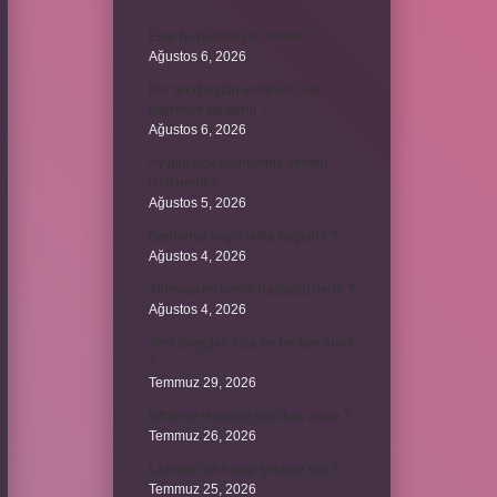
Emir buyurmak ne demek ?
Ağustos 6, 2026
Kur’an’ı baştan sona okuyup
bitirmeye ne denir ?
Ağustos 6, 2026
Ay gibi gök cisimlerine verilen
isim nedir ?
Ağustos 5, 2026
Barbunya kaç dakika haşlanır ?
Ağustos 4, 2026
Alüminyum kemik hastalığı nedir ?
Ağustos 4, 2026
Yeni tanışılan kıza ne hediye alınır
?
Temmuz 29, 2026
Whitney Houston sesi kaç oktav ?
Temmuz 26, 2026
Lazistan’da hangi şehirler var ?
Temmuz 25, 2026