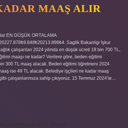
 KADAR MAAŞ ALIR
 Maaşlar EN DÜŞÜK ORTALAMA
27.878₺9.848₺20213.898₺4. Saglik Bakanligi İşkur
ğlık çalışanları 2024 yılında en düşük ücreti 18 bin 700 TL,
ğitimi maaşı ne kadar? Verilere göre, beden eğitimi
31 bin 300 TL maaş alacak. Beden eğitimi öğretmeni 2024
aaş ise 49 TL alacak. Belediye işçileri ne kadar maaş
gibi çalışanlarımıza sahip çıkıyoruz. 15 Temmuz 2024’te…
ttps://bastdebriyaj.com.tr
Sitemap