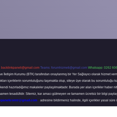
:
backlinkpaneli@gmail.com
Teams:
forumhizmeti@gmail.com
Whatsapp: 0262 606
ve İletişim Kurumu (BTK) tarafından onaylanmış bir Yer Sağlayıcı olarak hizmet verm
rı içeriklerin sorumluluğunu taşımakta olup, siteye üye olarak bu sorumluluğu kabul
a kendi hazırladığımız makaleler paylaşılmaktadır. Burada yer alan içerikler haber 
tamamen tesadüfidir. Sitemiz, kar amacı gütmeyen ve tamamen ücretsiz bir bilgi pay
nkpanelicomtr@gmail.com
adresine bildirmeniz halinde, ilgili içerikler yasal süre 