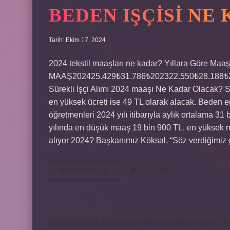
BEDEN IŞÇISI NE
Tarih: Ekim 17, 2024
2024 tekstil maaşları ne kadar? Yıllara Göre
MAAŞ202425.429₺31.786₺202322.550₺28.188₺202
Sürekli İşçi Alımı 2024 maaşı Ne Kadar Olacak? Sa
en yüksek ücreti ise 49 TL olarak alacak. Beden e
öğretmenleri 2024 yılı itibarıyla aylık ortalama 
yılında en düşük maaş 19 bin 900 TL, en yüksek m
alıyor 2024? Başkanımız Köksal, “Söz verdiğimiz 
Beden
Devamını okuyun
Yorum Bırak
Işçisi
Ne
Kadar
Maaş
Alır
https://obirsite.com
https://beysanmobilya.com.tr
h