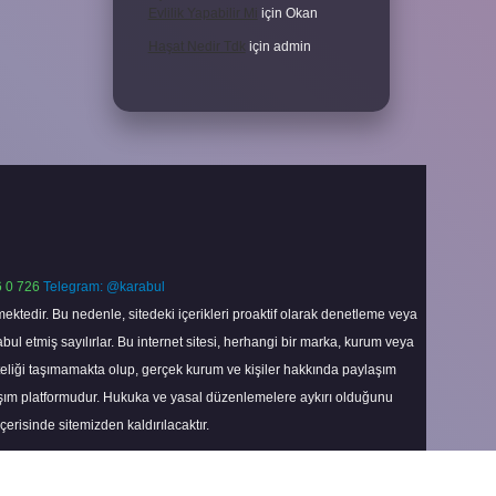
Evlilik Yapabilir Mi
için
Okan
Haşat Nedir Tdk
için
admin
 0 726
Telegram: @karabul
ektedir. Bu nedenle, sitedeki içerikleri proaktif olarak denetleme veya
 etmiş sayılırlar. Bu internet sitesi, herhangi bir marka, kurum veya
niteliği taşımamakta olup, gerçek kurum ve kişiler hakkında paylaşım
laşım platformudur. Hukuka ve yasal düzenlemelere aykırı olduğunu
içerisinde sitemizden kaldırılacaktır.
Scroll
to