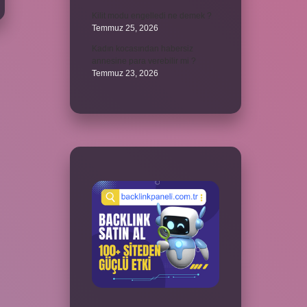
Kilit modu engelledi ne demek ?
Temmuz 25, 2026
Kadın kocasından habersiz
annesine para verebilir mi ?
Temmuz 23, 2026