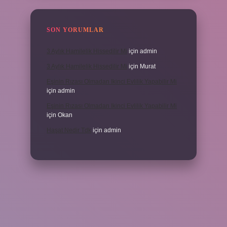
SON YORUMLAR
3 Aylık Hamilelik Hissedilir Mi
için
admin
3 Aylık Hamilelik Hissedilir Mi
için
Murat
Eşinin Rızası Olmadan Ikinci Evlilik Yapabilir Mi
için
admin
Eşinin Rızası Olmadan Ikinci Evlilik Yapabilir Mi
için
Okan
Haşat Nedir Tdk
için
admin