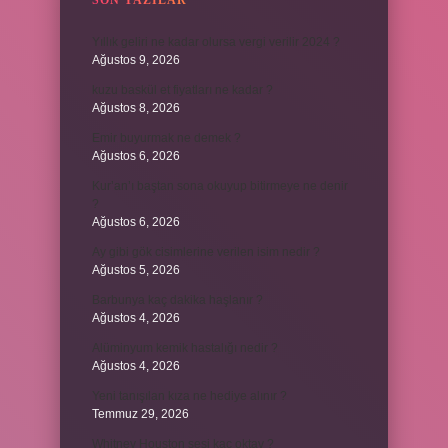
SON YAZILAR
Yıllık geliri ne kadar olursa vergi verilir 2024 ?
Ağustos 9, 2026
kuzu baskül et fiyatları ne kadar ?
Ağustos 8, 2026
Emir buyurmak ne demek ?
Ağustos 6, 2026
Kur’an’ı baştan sona okuyup bitirmeye ne denir
?
Ağustos 6, 2026
Ay gibi gök cisimlerine verilen isim nedir ?
Ağustos 5, 2026
Barbunya kaç dakika haşlanır ?
Ağustos 4, 2026
Alüminyum kemik hastalığı nedir ?
Ağustos 4, 2026
Yeni tanışılan kıza ne hediye alınır ?
Temmuz 29, 2026
Whitney Houston sesi kaç oktav ?