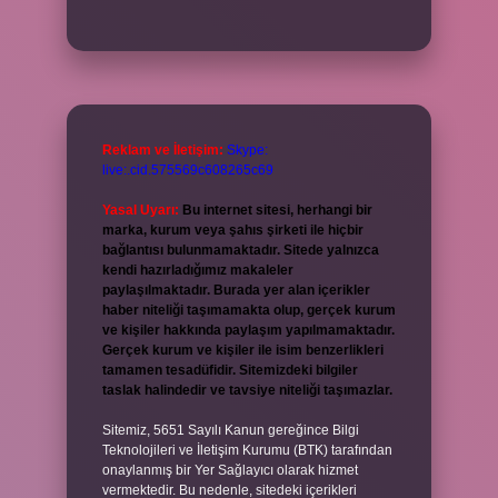
Reklam ve İletişim:
Skype:
live:.cid.575569c608265c69
Yasal Uyarı:
Bu internet sitesi, herhangi bir
marka, kurum veya şahıs şirketi ile hiçbir
bağlantısı bulunmamaktadır. Sitede yalnızca
kendi hazırladığımız makaleler
paylaşılmaktadır. Burada yer alan içerikler
haber niteliği taşımamakta olup, gerçek kurum
ve kişiler hakkında paylaşım yapılmamaktadır.
Gerçek kurum ve kişiler ile isim benzerlikleri
tamamen tesadüfidir. Sitemizdeki bilgiler
taslak halindedir ve tavsiye niteliği taşımazlar.
Sitemiz, 5651 Sayılı Kanun gereğince Bilgi
Teknolojileri ve İletişim Kurumu (BTK) tarafından
onaylanmış bir Yer Sağlayıcı olarak hizmet
vermektedir. Bu nedenle, sitedeki içerikleri