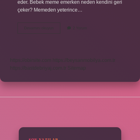
eder. Bebek meme emerken neden kendini geri
çeker? Memeden yeterince…
Bebeğin
Devamını okuyun
2 Yorum
Memeyi
Tutmasi
Icin
Ne
Yapmali
https://obirsite.com
https://beysanmobilya.com.tr
https://bastdebriyaj.com.tr
Sitemap
SIDEBAR