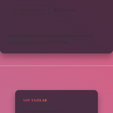
Yoğurt
Devamını okuyun
Yorum Bırak
Yemek
Basen
Eritir
Mi
https://obirsite.com
https://beysanmobilya.com.tr
https://bastdebriyaj.com.tr
Sitemap
SIDEBAR
SON YAZILAR
Emir buyurmak ne demek ?