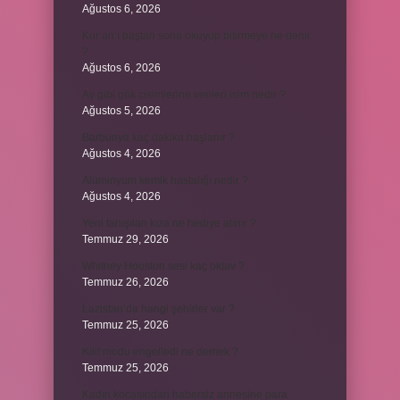
Ağustos 6, 2026
Kur’an’ı baştan sona okuyup bitirmeye ne denir
?
Ağustos 6, 2026
Ay gibi gök cisimlerine verilen isim nedir ?
Ağustos 5, 2026
Barbunya kaç dakika haşlanır ?
Ağustos 4, 2026
Alüminyum kemik hastalığı nedir ?
Ağustos 4, 2026
Yeni tanışılan kıza ne hediye alınır ?
Temmuz 29, 2026
Whitney Houston sesi kaç oktav ?
Temmuz 26, 2026
Lazistan’da hangi şehirler var ?
Temmuz 25, 2026
Kilit modu engelledi ne demek ?
Temmuz 25, 2026
Kadın kocasından habersiz annesine para