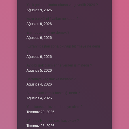
Yıllık geliri ne kadar olursa vergi verilir 2024 ?
Ağustos 9, 2026
kuzu baskül et fiyatları ne kadar ?
Ağustos 8, 2026
Emir buyurmak ne demek ?
Ağustos 6, 2026
Kur’an’ı baştan sona okuyup bitirmeye ne denir
?
Ağustos 6, 2026
Ay gibi gök cisimlerine verilen isim nedir ?
Ağustos 5, 2026
Barbunya kaç dakika haşlanır ?
Ağustos 4, 2026
Alüminyum kemik hastalığı nedir ?
Ağustos 4, 2026
Yeni tanışılan kıza ne hediye alınır ?
Temmuz 29, 2026
Whitney Houston sesi kaç oktav ?
Temmuz 26, 2026