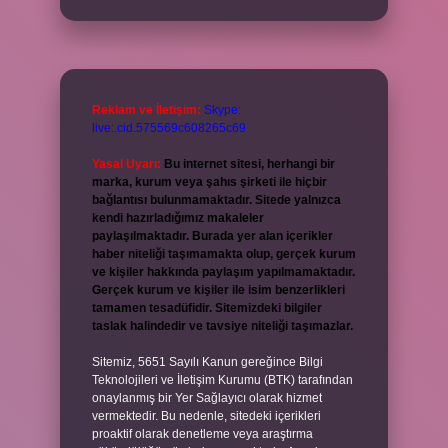
Reklam ve İletişim:
Skype:
live:.cid.575569c608265c69
Yasal Uyarı:
Bu internet sitesi, herhangi bir
marka, kurum veya şahıs şirketi ile hiçbir
bağlantısı bulunmamaktadır. Sitede yalnızca
kendi hazırladığımız makaleler
paylaşılmaktadır. Burada yer alan içerikler
haber niteliği taşımamakta olup, gerçek kurum
ve kişiler hakkında paylaşım yapılmamaktadır.
Gerçek kurum ve kişiler ile isim benzerlikleri
tamamen tesadüfidir. Sitemizdeki bilgiler
taslak halindedir ve tavsiye niteliği taşımazlar.
Sitemiz, 5651 Sayılı Kanun gereğince Bilgi
Teknolojileri ve İletişim Kurumu (BTK) tarafından
onaylanmış bir Yer Sağlayıcı olarak hizmet
vermektedir. Bu nedenle, sitedeki içerikleri
proaktif olarak denetleme veya araştırma