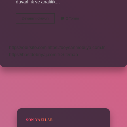
duyarlılık ve analitik…
Başak
Devamını okuyun
2 Yorum
Burcu
Hangi
Kuşaktır
https://obirsite.com
https://beysanmobilya.com.tr
https://bastdebriyaj.com.tr
Sitemap
SIDEBAR
SON YAZILAR