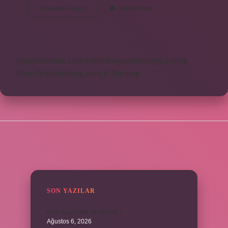
Ilk
Devamını okuyun
Yorum Bırak
Barut
Nasıl
Yapıldı
https://obirsite.com
https://beysanmobilya.com.tr
https://bastdebriyaj.com.tr
Sitemap
SIDEBAR
SON YAZILAR
Emir buyurmak ne demek ?
Ağustos 6, 2026