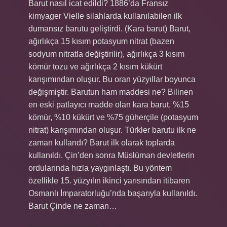
Barut nasıl icat edildi? 1886’da Fransız
kimyager Vielle silahlarda kullanılabilen ilk
dumansız barutu geliştirdi. (Kara barut) Barut,
ağırlıkça 15 kısım potasyum nitrat (bazen
sodyum nitratla değiştirilir), ağırlıkça 3 kısım
kömür tozu ve ağırlıkça 2 kısım kükürt
karışımından oluşur. Bu oran yüzyıllar boyunca
değişmiştir. Barutun ham maddesi ne? Bilinen
en eski patlayıcı madde olan kara barut, %15
kömür, %10 kükürt ve %75 güherçile (potasyum
nitrat) karışımından oluşur. Türkler barutu ilk ne
zaman kullandı? Barut ilk olarak toplarda
kullanıldı. Çin’den sonra Müslüman devletlerin
ordularında hızla yaygınlaştı. Bu yöntem
özellikle 15. yüzyılın ikinci yarısından itibaren
Osmanlı İmparatorluğu’nda başarıyla kullanıldı.
Barut Çinde ne zaman…