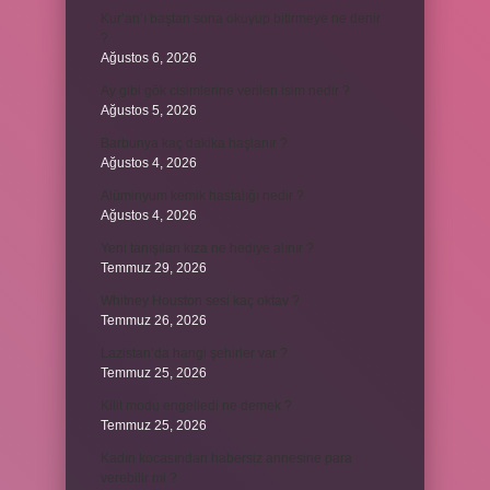
Kur’an’ı baştan sona okuyup bitirmeye ne denir
?
Ağustos 6, 2026
Ay gibi gök cisimlerine verilen isim nedir ?
Ağustos 5, 2026
Barbunya kaç dakika haşlanır ?
Ağustos 4, 2026
Alüminyum kemik hastalığı nedir ?
Ağustos 4, 2026
Yeni tanışılan kıza ne hediye alınır ?
Temmuz 29, 2026
Whitney Houston sesi kaç oktav ?
Temmuz 26, 2026
Lazistan’da hangi şehirler var ?
Temmuz 25, 2026
Kilit modu engelledi ne demek ?
Temmuz 25, 2026
Kadın kocasından habersiz annesine para
verebilir mi ?