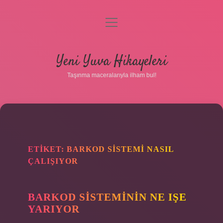
menüyü
aç
Anasayfa
Yeni Yuva Hikayeleri
Gizlilik Politikası
Taşınma maceralarıyla ilham bul!
Yasal Uyarı
Hakkımızda
ETIKET:
BARKOD SISTEMI NASIL
ÇALIŞIYOR
BARKOD SISTEMININ NE IŞE
YARIYOR