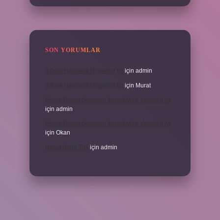
SON YORUMLAR
3 Aylık Hamilelik Hissedilir Mi
için
admin
3 Aylık Hamilelik Hissedilir Mi
için
Murat
Eşinin Rızası Olmadan Ikinci Evlilik Yapabilir Mi
için
admin
Eşinin Rızası Olmadan Ikinci Evlilik Yapabilir Mi
için
Okan
Haşat Nedir Tdk
için
admin