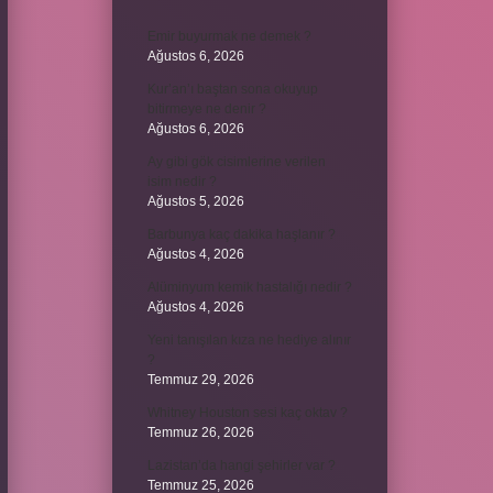
Emir buyurmak ne demek ?
Ağustos 6, 2026
Kur’an’ı baştan sona okuyup
bitirmeye ne denir ?
Ağustos 6, 2026
Ay gibi gök cisimlerine verilen
isim nedir ?
Ağustos 5, 2026
Barbunya kaç dakika haşlanır ?
Ağustos 4, 2026
Alüminyum kemik hastalığı nedir ?
Ağustos 4, 2026
Yeni tanışılan kıza ne hediye alınır
?
Temmuz 29, 2026
Whitney Houston sesi kaç oktav ?
Temmuz 26, 2026
Lazistan’da hangi şehirler var ?
Temmuz 25, 2026