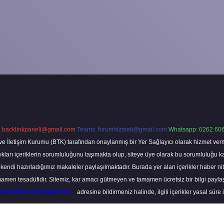
:
backlinkpaneli@gmail.com
Teams:
forumhizmeti@gmail.com
Whatsapp: 0262 606
ve İletişim Kurumu (BTK) tarafından onaylanmış bir Yer Sağlayıcı olarak hizmet verm
rı içeriklerin sorumluluğunu taşımakta olup, siteye üye olarak bu sorumluluğu kabul
a kendi hazırladığımız makaleler paylaşılmaktadır. Burada yer alan içerikler haber 
tamamen tesadüfidir. Sitemiz, kar amacı gütmeyen ve tamamen ücretsiz bir bilgi pay
nkpanelicomtr@gmail.com
adresine bildirmeniz halinde, ilgili içerikler yasal süre 