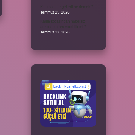
Kilit modu engelledi ne demek ?
Temmuz 25, 2026
Kadın kocasından habersiz
annesine para verebilir mi ?
Temmuz 23, 2026