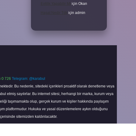
Evlilik Yapabilir Mi
için
Okan
Haşat Nedir Tdk
için
admin
 0 726
Telegram: @karabul
ektedir. Bu nedenle, sitedeki içerikleri proaktif olarak denetleme veya
 etmiş sayılırlar. Bu internet sitesi, herhangi bir marka, kurum veya
niteliği taşımamakta olup, gerçek kurum ve kişiler hakkında paylaşım
laşım platformudur. Hukuka ve yasal düzenlemelere aykırı olduğunu
içerisinde sitemizden kaldırılacaktır.
Scroll
to