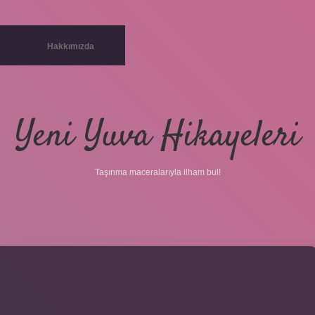
Hakkımızda
Yeni Yuva Hikayeleri
Taşınma maceralarıyla ilham bul!