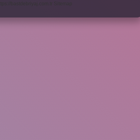
ttps://bastdebriyaj.com.tr
Sitemap