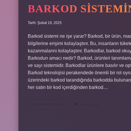
BARKOD SISTEMIN
Tarih: Şubat 19, 2025
Barkod sistemi ne işe yarar? Barkod, bir ürün, mad
bilgilerine erişimi kolaylaştırır. Bu, insanların tük
kazanmalarını kolaylaştırır. Barkodlar, barkod okuy
Barkodun amacı nedir? Barkod, ürünleri tanımlamay
ve sayı sistemidir. Barkodlar ürünlere basılır ve o
Barkod teknolojisi perakendede önemli bir rol oyna
üzerindeki barkod tarandığında barkodda bulunan b
her satırı bir kod içerdiğinden barkod…
Barkod
Devamını okuyun
Yorum Bırak
Sisteminin
Ne
Işe
Yarıyor