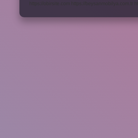
https://obirsite.com
https://beysanmobilya.com.tr
h