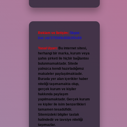
Reklam ve İletişim:
Skype:
live:.cid.575569c608265c69
Yasal Uyarı:
Bu internet sitesi,
herhangi bir marka, kurum veya
şahıs şirketi ile hiçbir bağlantısı
bulunmamaktadır. Sitede
yalnızca kendi hazırladığımız
makaleler paylaşılmaktadır.
Burada yer alan içerikler haber
niteliği taşımamakta olup,
gerçek kurum ve kişiler
hakkında paylaşım
yapılmamaktadır. Gerçek kurum
ve kişiler ile isim benzerlikleri
tamamen tesadüfidir.
Sitemizdeki bilgiler taslak
halindedir ve tavsiye niteliği
taşımazlar.