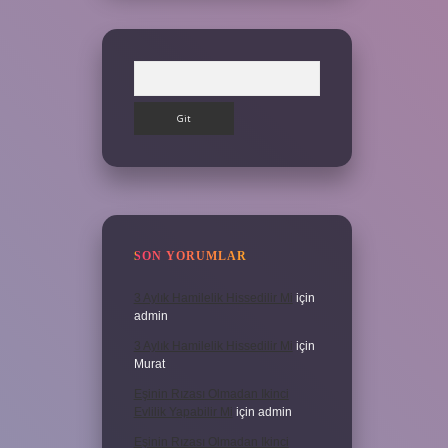
Arama
SON YORUMLAR
3 Aylık Hamilelik Hissedilir Mi
için
admin
3 Aylık Hamilelik Hissedilir Mi
için
Murat
Eşinin Rızası Olmadan Ikinci
Evlilik Yapabilir Mi
için
admin
Eşinin Rızası Olmadan Ikinci