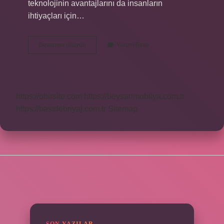
teknolojinin avantajlarını da insanların
ihtiyaçları için…
Balkart
Devamını okuyun
Yorum Bırak
Nerelerde
Geçiyor
https://obirsite.com
https://beysanmobilya.com.tr
https://bastdebriyaj.com.tr
Sitemap
SIDEBAR