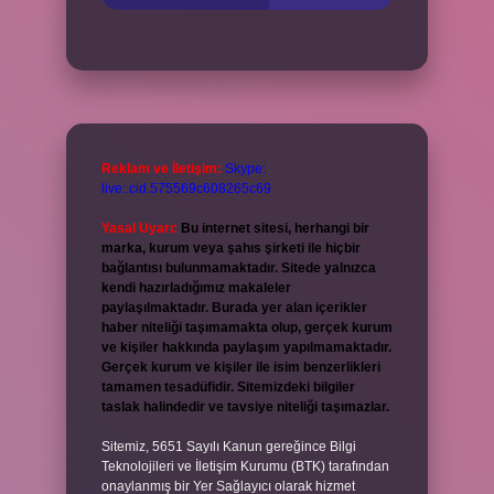
Reklam ve İletişim:
Skype:
live:.cid.575569c608265c69
Yasal Uyarı:
Bu internet sitesi, herhangi bir
marka, kurum veya şahıs şirketi ile hiçbir
bağlantısı bulunmamaktadır. Sitede yalnızca
kendi hazırladığımız makaleler
paylaşılmaktadır. Burada yer alan içerikler
haber niteliği taşımamakta olup, gerçek kurum
ve kişiler hakkında paylaşım yapılmamaktadır.
Gerçek kurum ve kişiler ile isim benzerlikleri
tamamen tesadüfidir. Sitemizdeki bilgiler
taslak halindedir ve tavsiye niteliği taşımazlar.
Sitemiz, 5651 Sayılı Kanun gereğince Bilgi
Teknolojileri ve İletişim Kurumu (BTK) tarafından
onaylanmış bir Yer Sağlayıcı olarak hizmet