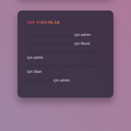
SON YORUMLAR
3 Aylık Hamilelik Hissedilir Mi
için
admin
3 Aylık Hamilelik Hissedilir Mi
için
Murat
Eşinin Rızası Olmadan Ikinci Evlilik Yapabilir Mi
için
admin
Eşinin Rızası Olmadan Ikinci Evlilik Yapabilir Mi
için
Okan
Haşat Nedir Tdk
için
admin