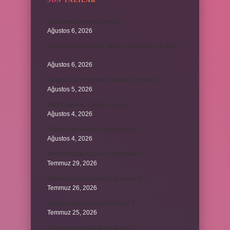
SON YAZILAR
Emir buyurmak ne demek ?
Ağustos 6, 2026
Kur’an’ı baştan sona okuyup bitirmeye ne denir
?
Ağustos 6, 2026
Ay gibi gök cisimlerine verilen isim nedir ?
Ağustos 5, 2026
Barbunya kaç dakika haşlanır ?
Ağustos 4, 2026
Alüminyum kemik hastalığı nedir ?
Ağustos 4, 2026
Yeni tanışılan kıza ne hediye alınır ?
Temmuz 29, 2026
Whitney Houston sesi kaç oktav ?
Temmuz 26, 2026
Lazistan’da hangi şehirler var ?
Temmuz 25, 2026
Kilit modu engelledi ne demek ?