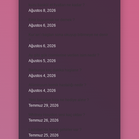
kuzu baskül et fiyatları ne kadar ?
Ağustos 8, 2026
Emir buyurmak ne demek ?
Ağustos 6, 2026
Kur’an’ı baştan sona okuyup bitirmeye ne denir
?
Ağustos 6, 2026
Ay gibi gök cisimlerine verilen isim nedir ?
Ağustos 5, 2026
Barbunya kaç dakika haşlanır ?
Ağustos 4, 2026
Alüminyum kemik hastalığı nedir ?
Ağustos 4, 2026
Yeni tanışılan kıza ne hediye alınır ?
Temmuz 29, 2026
Whitney Houston sesi kaç oktav ?
Temmuz 26, 2026
Lazistan’da hangi şehirler var ?
Temmuz 25, 2026