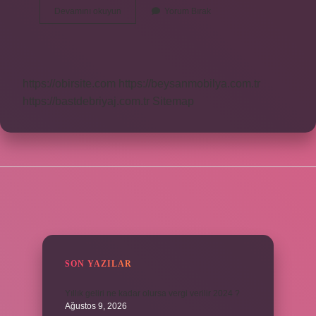
Hz
Devamını okuyun
Yorum Bırak
Ammar
Kim
Öldürdü
https://obirsite.com
https://beysanmobilya.com.tr
https://bastdebriyaj.com.tr
Sitemap
SIDEBAR
SON YAZILAR
Yıllık geliri ne kadar olursa vergi verilir 2024 ?
Ağustos 9, 2026