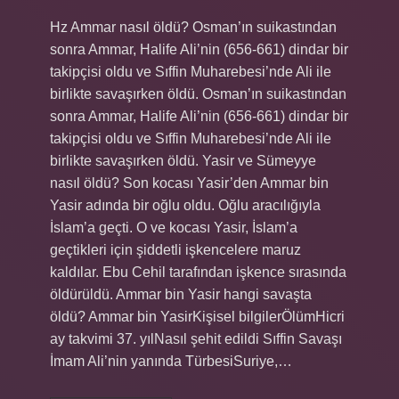
Hz Ammar nasıl öldü? Osman’ın suikastından
sonra Ammar, Halife Ali’nin (656-661) dindar bir
takipçisi oldu ve Sıffin Muharebesi’nde Ali ile
birlikte savaşırken öldü. Osman’ın suikastından
sonra Ammar, Halife Ali’nin (656-661) dindar bir
takipçisi oldu ve Sıffin Muharebesi’nde Ali ile
birlikte savaşırken öldü. Yasir ve Sümeyye
nasıl öldü? Son kocası Yasir’den Ammar bin
Yasir adında bir oğlu oldu. Oğlu aracılığıyla
İslam’a geçti. O ve kocası Yasir, İslam’a
geçtikleri için şiddetli işkencelere maruz
kaldılar. Ebu Cehil tarafından işkence sırasında
öldürüldü. Ammar bin Yasir hangi savaşta
öldü? Ammar bin YasirKişisel bilgilerÖlümHicri
ay takvimi 37. yılNasıl şehit edildi Sıffin Savaşı
İmam Ali’nin yanında TürbesiSuriye,…