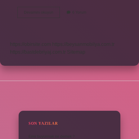
Ay
Devamını okuyun
6 Yorum
Tutulması
2023
Ne
Kadar
Sürecek
https://obirsite.com
https://beysanmobilya.com.tr
https://bastdebriyaj.com.tr
Sitemap
SIDEBAR
SON YAZILAR
Emir buyurmak ne demek ?