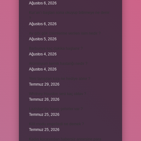
Ağustos 6, 2026
Kur’an’ı baştan sona okuyup bitirmeye ne denir
?
Ağustos 6, 2026
Ay gibi gök cisimlerine verilen isim nedir ?
Ağustos 5, 2026
Barbunya kaç dakika haşlanır ?
Ağustos 4, 2026
Alüminyum kemik hastalığı nedir ?
Ağustos 4, 2026
Yeni tanışılan kıza ne hediye alınır ?
Temmuz 29, 2026
Whitney Houston sesi kaç oktav ?
Temmuz 26, 2026
Lazistan’da hangi şehirler var ?
Temmuz 25, 2026
Kilit modu engelledi ne demek ?
Temmuz 25, 2026
Kadın kocasından habersiz annesine para