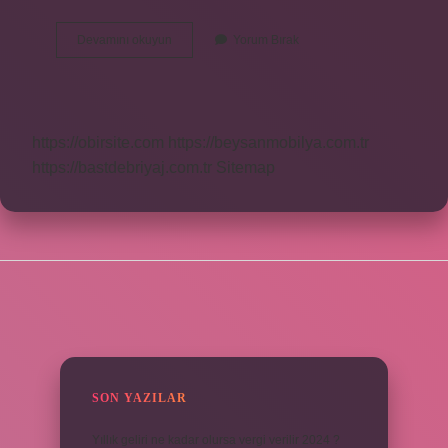
Ay
Devamını okuyun
Yorum Bırak
Tutulmasında
Ay
Nasıl
Görünür
https://obirsite.com
https://beysanmobilya.com.tr
https://bastdebriyaj.com.tr
Sitemap
SIDEBAR
SON YAZILAR
Yıllık geliri ne kadar olursa vergi verilir 2024 ?