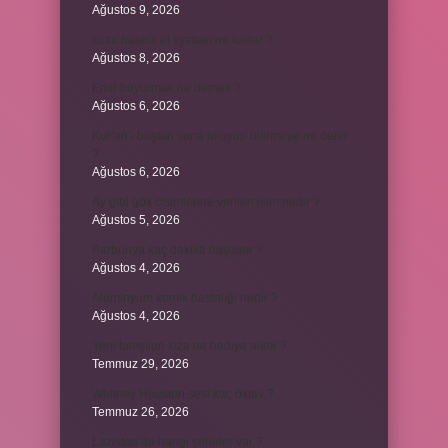
Ağustos 9, 2026
kuzu baskül et fiyatları ne kadar ?
Ağustos 8, 2026
Emir buyurmak ne demek ?
Ağustos 6, 2026
Kur’an’ı baştan sona okuyup bitirmeye ne denir
?
Ağustos 6, 2026
Ay gibi gök cisimlerine verilen isim nedir ?
Ağustos 5, 2026
Barbunya kaç dakika haşlanır ?
Ağustos 4, 2026
Alüminyum kemik hastalığı nedir ?
Ağustos 4, 2026
Yeni tanışılan kıza ne hediye alınır ?
Temmuz 29, 2026
Whitney Houston sesi kaç oktav ?
Temmuz 26, 2026
Lazistan’da hangi şehirler var ?