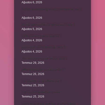
Ağustos 6, 2026
Kur’an’ı baştan sona okuyup bitirmeye ne denir
?
Ağustos 6, 2026
Ay gibi gök cisimlerine verilen isim nedir ?
Ağustos 5, 2026
Barbunya kaç dakika haşlanır ?
Ağustos 4, 2026
Alüminyum kemik hastalığı nedir ?
Ağustos 4, 2026
Yeni tanışılan kıza ne hediye alınır ?
Temmuz 29, 2026
Whitney Houston sesi kaç oktav ?
Temmuz 26, 2026
Lazistan’da hangi şehirler var ?
Temmuz 25, 2026
Kilit modu engelledi ne demek ?
Temmuz 25, 2026
Kadın kocasından habersiz annesine para