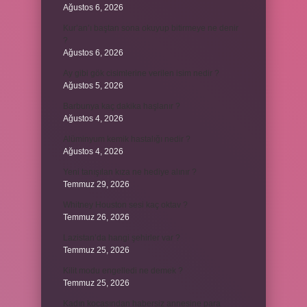
Ağustos 6, 2026
Kur’an’ı baştan sona okuyup bitirmeye ne denir
?
Ağustos 6, 2026
Ay gibi gök cisimlerine verilen isim nedir ?
Ağustos 5, 2026
Barbunya kaç dakika haşlanır ?
Ağustos 4, 2026
Alüminyum kemik hastalığı nedir ?
Ağustos 4, 2026
Yeni tanışılan kıza ne hediye alınır ?
Temmuz 29, 2026
Whitney Houston sesi kaç oktav ?
Temmuz 26, 2026
Lazistan’da hangi şehirler var ?
Temmuz 25, 2026
Kilit modu engelledi ne demek ?
Temmuz 25, 2026
Kadın kocasından habersiz annesine para