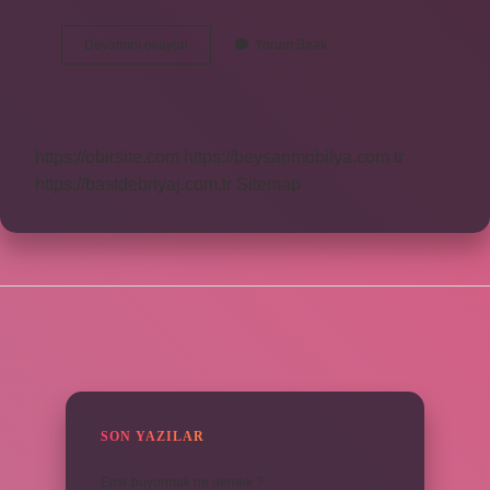
Sevda
Devamını okuyun
Yorum Bırak
Manasi
Nedir
https://obirsite.com
https://beysanmobilya.com.tr
https://bastdebriyaj.com.tr
Sitemap
SIDEBAR
SON YAZILAR
Emir buyurmak ne demek ?