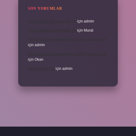
SON YORUMLAR
3 Aylık Hamilelik Hissedilir Mi
için
admin
3 Aylık Hamilelik Hissedilir Mi
için
Murat
Eşinin Rızası Olmadan Ikinci Evlilik Yapabilir Mi
için
admin
Eşinin Rızası Olmadan Ikinci Evlilik Yapabilir Mi
için
Okan
Haşat Nedir Tdk
için
admin