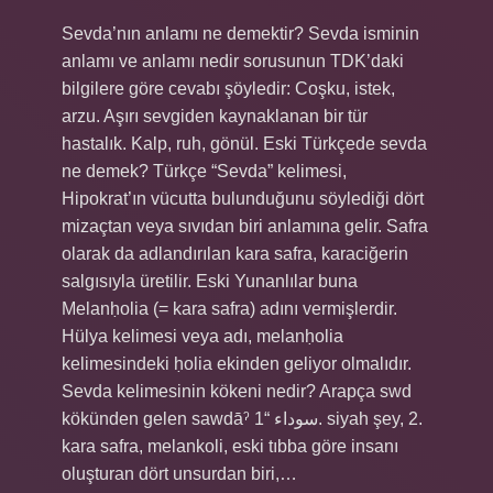
Sevda’nın anlamı ne demektir? Sevda isminin
anlamı ve anlamı nedir sorusunun TDK’daki
bilgilere göre cevabı şöyledir: Coşku, istek,
arzu. Aşırı sevgiden kaynaklanan bir tür
hastalık. Kalp, ruh, gönül. Eski Türkçede sevda
ne demek? Türkçe “Sevda” kelimesi,
Hipokrat’ın vücutta bulunduğunu söylediği dört
mizaçtan veya sıvıdan biri anlamına gelir. Safra
olarak da adlandırılan kara safra, karaciğerin
salgısıyla üretilir. Eski Yunanlılar buna
Melanḥolia (= kara safra) adını vermişlerdir.
Hülya kelimesi veya adı, melanḥolia
kelimesindeki ḥolia ekinden geliyor olmalıdır.
Sevda kelimesinin kökeni nedir? Arapça swd
kökünden gelen sawdāˀ سوداء “1. siyah şey, 2.
kara safra, melankoli, eski tıbba göre insanı
oluşturan dört unsurdan biri,…