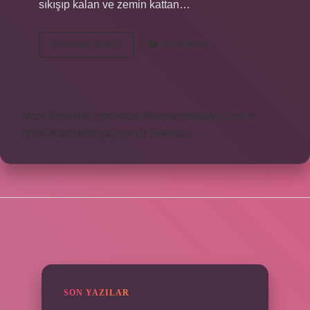
sıkışıp kalan ve zemin kattan…
Asansörde
Devamını okuyun
Yorum Bırak
Ölen
Kız
Nasıl
Ölmüş
https://obirsite.com
https://beysanmobilya.com.tr
https://bastdebriyaj.com.tr
Sitemap
SIDEBAR
SON YAZILAR