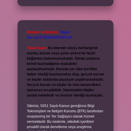
Reklam ve İletişim:
Skype:
live:.cid.575569c608265c69
Yasal Uyarı:
Bu internet sitesi, herhangi bir
marka, kurum veya şahıs şirketi ile hiçbir
bağlantısı bulunmamaktadır. Sitede yalnızca
kendi hazırladığımız makaleler
paylaşılmaktadır. Burada yer alan içerikler
haber niteliği taşımamakta olup, gerçek kurum
ve kişiler hakkında paylaşım yapılmamaktadır.
Gerçek kurum ve kişiler ile isim benzerlikleri
tamamen tesadüfidir. Sitemizdeki bilgiler
taslak halindedir ve tavsiye niteliği taşımazlar.
Sitemiz, 5651 Sayılı Kanun gereğince Bilgi
Teknolojileri ve İletişim Kurumu (BTK) tarafından
onaylanmış bir Yer Sağlayıcı olarak hizmet
vermektedir. Bu nedenle, sitedeki içerikleri
proaktif olarak denetleme veya araştırma