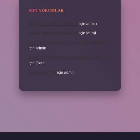
SON YORUMLAR
3 Aylık Hamilelik Hissedilir Mi
için
admin
3 Aylık Hamilelik Hissedilir Mi
için
Murat
Eşinin Rızası Olmadan Ikinci Evlilik Yapabilir Mi
için
admin
Eşinin Rızası Olmadan Ikinci Evlilik Yapabilir Mi
için
Okan
Haşat Nedir Tdk
için
admin
piabella