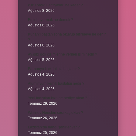
kuzu baskül et fiyatları ne kadar ?
Ağustos 8, 2026
Emir buyurmak ne demek ?
Ağustos 6, 2026
Kur’an’ı baştan sona okuyup bitirmeye ne denir
?
Ağustos 6, 2026
Ay gibi gök cisimlerine verilen isim nedir ?
Ağustos 5, 2026
Barbunya kaç dakika haşlanır ?
Ağustos 4, 2026
Alüminyum kemik hastalığı nedir ?
Ağustos 4, 2026
Yeni tanışılan kıza ne hediye alınır ?
Temmuz 29, 2026
Whitney Houston sesi kaç oktav ?
Temmuz 26, 2026
Lazistan’da hangi şehirler var ?
Temmuz 25, 2026