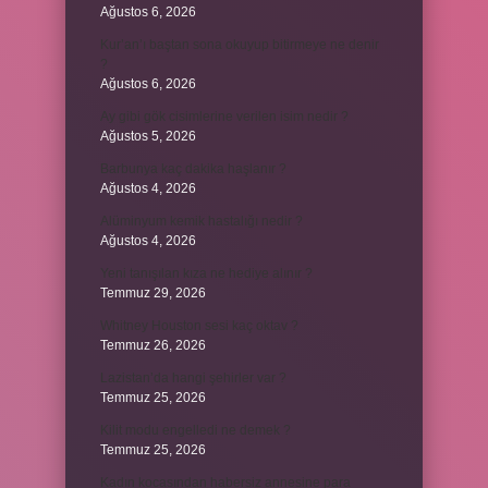
Ağustos 6, 2026
Kur’an’ı baştan sona okuyup bitirmeye ne denir
?
Ağustos 6, 2026
Ay gibi gök cisimlerine verilen isim nedir ?
Ağustos 5, 2026
Barbunya kaç dakika haşlanır ?
Ağustos 4, 2026
Alüminyum kemik hastalığı nedir ?
Ağustos 4, 2026
Yeni tanışılan kıza ne hediye alınır ?
Temmuz 29, 2026
Whitney Houston sesi kaç oktav ?
Temmuz 26, 2026
Lazistan’da hangi şehirler var ?
Temmuz 25, 2026
Kilit modu engelledi ne demek ?
Temmuz 25, 2026
Kadın kocasından habersiz annesine para