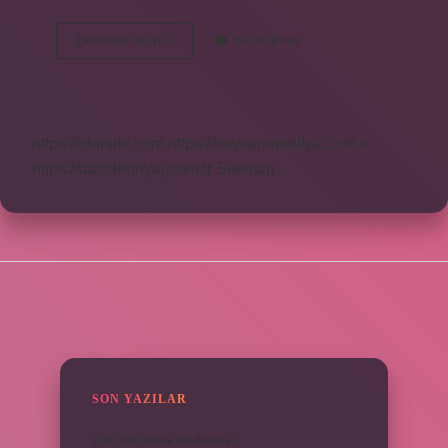
Uyarı
Devamını okuyun
Yorum Bırak
Ifadeleri
Nedir
https://obirsite.com
https://beysanmobilya.com.tr
https://bastdebriyaj.com.tr
Sitemap
SIDEBAR
SON YAZILAR
Emir buyurmak ne demek ?