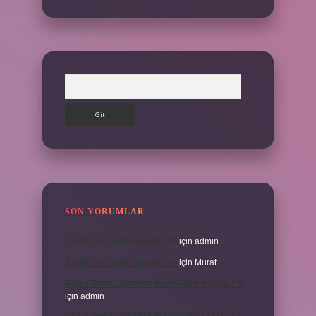
Arama
SON YORUMLAR
3 Aylık Hamilelik Hissedilir Mi
için
admin
3 Aylık Hamilelik Hissedilir Mi
için
Murat
Eşinin Rızası Olmadan Ikinci Evlilik Yapabilir Mi
için
admin