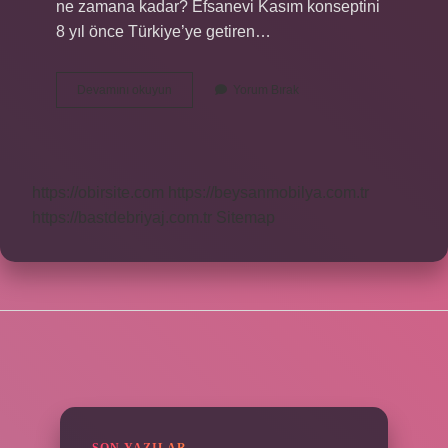
ne zamana kadar? Efsanevi Kasım konseptini
8 yıl önce Türkiye’ye getiren…
Hepsiburada
Devamını okuyun
Yorum Bırak
50
Tl
Indirim
Ne
Zamana
https://obirsite.com
https://beysanmobilya.com.tr
Kadar
https://bastdebriyaj.com.tr
Sitemap
SIDEBAR