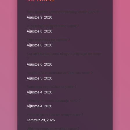
SON YAZILAR
Yıllık geliri ne kadar olursa vergi verilir 2024 ?
Ağustos 9, 2026
kuzu baskül et fiyatları ne kadar ?
Ağustos 8, 2026
Emir buyurmak ne demek ?
Ağustos 6, 2026
Kur’an’ı baştan sona okuyup bitirmeye ne denir
?
Ağustos 6, 2026
Ay gibi gök cisimlerine verilen isim nedir ?
Ağustos 5, 2026
Barbunya kaç dakika haşlanır ?
Ağustos 4, 2026
Alüminyum kemik hastalığı nedir ?
Ağustos 4, 2026
Yeni tanışılan kıza ne hediye alınır ?
Temmuz 29, 2026
Whitney Houston sesi kaç oktav ?