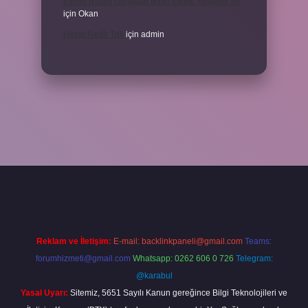
Eşinin Rızası Olmadan Ikinci Evlilik Yapabilir Mi
için
Okan
Haşat Nedir Tdk
için
admin
bella
Reklam ve İletişim:
E-mail:
backlinkpaneli@gmail.com
Teams:
forumhizmeti@gmail.com
Whatsapp: 0262 606 0 726
Telegram:
@karabul
Yasal Uyarı:
Sitemiz, 5651 Sayılı Kanun gereğince Bilgi Teknolojileri ve