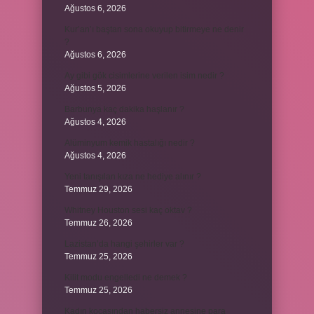
Ağustos 6, 2026
Kur’an’ı baştan sona okuyup bitirmeye ne denir
?
Ağustos 6, 2026
Ay gibi gök cisimlerine verilen isim nedir ?
Ağustos 5, 2026
Barbunya kaç dakika haşlanır ?
Ağustos 4, 2026
Alüminyum kemik hastalığı nedir ?
Ağustos 4, 2026
Yeni tanışılan kıza ne hediye alınır ?
Temmuz 29, 2026
Whitney Houston sesi kaç oktav ?
Temmuz 26, 2026
Lazistan’da hangi şehirler var ?
Temmuz 25, 2026
Kilit modu engelledi ne demek ?
Temmuz 25, 2026
Kadın kocasından habersiz annesine para