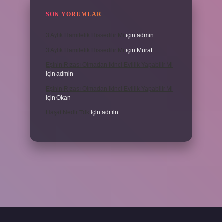
SON YORUMLAR
3 Aylık Hamilelik Hissedilir Mi
için
admin
3 Aylık Hamilelik Hissedilir Mi
için
Murat
Eşinin Rızası Olmadan Ikinci Evlilik Yapabilir Mi
için
admin
Eşinin Rızası Olmadan Ikinci Evlilik Yapabilir Mi
için
Okan
Haşat Nedir Tdk
için
admin
piabella