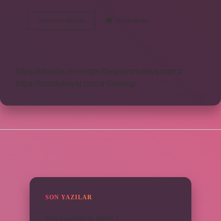
Demir
Devamını okuyun
Yorum Bırak
Makasi
Ne
Demek
https://obirsite.com
https://beysanmobilya.com.tr
https://bastdebriyaj.com.tr
Sitemap
SIDEBAR
SON YAZILAR
Emir buyurmak ne demek ?