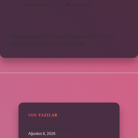
Hz
Devamını okuyun
Yorum Bırak
Ammar
Kim
Öldürdü
https://obirsite.com
https://beysanmobilya.com.tr
https://bastdebriyaj.com.tr
Sitemap
SIDEBAR
SON YAZILAR
Emir buyurmak ne demek ?
Ağustos 6, 2026