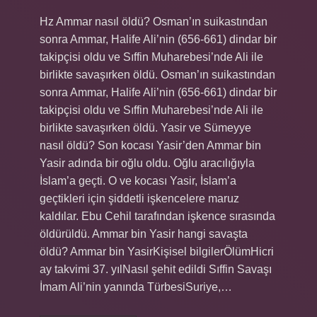
Hz Ammar nasıl öldü? Osman’ın suikastından
sonra Ammar, Halife Ali’nin (656-661) dindar bir
takipçisi oldu ve Sıffin Muharebesi’nde Ali ile
birlikte savaşırken öldü. Osman’ın suikastından
sonra Ammar, Halife Ali’nin (656-661) dindar bir
takipçisi oldu ve Sıffin Muharebesi’nde Ali ile
birlikte savaşırken öldü. Yasir ve Sümeyye
nasıl öldü? Son kocası Yasir’den Ammar bin
Yasir adında bir oğlu oldu. Oğlu aracılığıyla
İslam’a geçti. O ve kocası Yasir, İslam’a
geçtikleri için şiddetli işkencelere maruz
kaldılar. Ebu Cehil tarafından işkence sırasında
öldürüldü. Ammar bin Yasir hangi savaşta
öldü? Ammar bin YasirKişisel bilgilerÖlümHicri
ay takvimi 37. yılNasıl şehit edildi Sıffin Savaşı
İmam Ali’nin yanında TürbesiSuriye,…