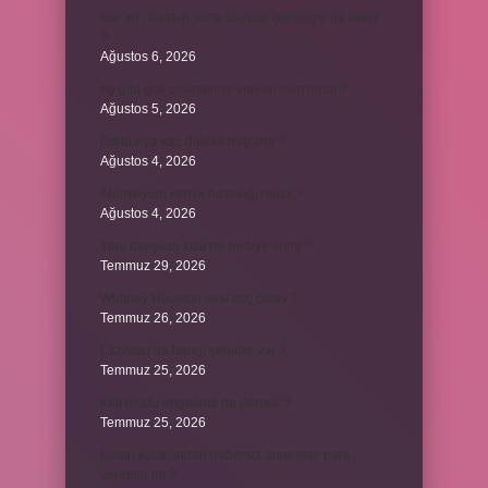
Kur’an’ı baştan sona okuyup bitirmeye ne denir
?
Ağustos 6, 2026
Ay gibi gök cisimlerine verilen isim nedir ?
Ağustos 5, 2026
Barbunya kaç dakika haşlanır ?
Ağustos 4, 2026
Alüminyum kemik hastalığı nedir ?
Ağustos 4, 2026
Yeni tanışılan kıza ne hediye alınır ?
Temmuz 29, 2026
Whitney Houston sesi kaç oktav ?
Temmuz 26, 2026
Lazistan’da hangi şehirler var ?
Temmuz 25, 2026
Kilit modu engelledi ne demek ?
Temmuz 25, 2026
Kadın kocasından habersiz annesine para
verebilir mi ?