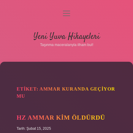
menüyü
aç
Anasayfa
Yeni Yuva Hikayeleri
Gizlilik Politikası
Taşınma maceralarıyla ilham bul!
Yasal Uyarı
Hakkımızda
ETIKET:
AMMAR KURANDA GEÇIYOR
MU
HZ AMMAR KIM ÖLDÜRDÜ
Tarih: Şubat 15, 2025