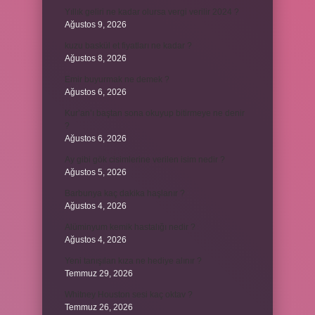
Yıllık geliri ne kadar olursa vergi verilir 2024 ?
Ağustos 9, 2026
kuzu baskül et fiyatları ne kadar ?
Ağustos 8, 2026
Emir buyurmak ne demek ?
Ağustos 6, 2026
Kur’an’ı baştan sona okuyup bitirmeye ne denir
?
Ağustos 6, 2026
Ay gibi gök cisimlerine verilen isim nedir ?
Ağustos 5, 2026
Barbunya kaç dakika haşlanır ?
Ağustos 4, 2026
Alüminyum kemik hastalığı nedir ?
Ağustos 4, 2026
Yeni tanışılan kıza ne hediye alınır ?
Temmuz 29, 2026
Whitney Houston sesi kaç oktav ?
Temmuz 26, 2026