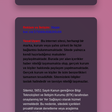
Reklam ve İletişim:
Skype:
live:.cid.575569c608265c69
Yasal Uyarı:
Bu internet sitesi, herhangi bir
marka, kurum veya şahıs şirketi ile hiçbir
bağlantısı bulunmamaktadır. Sitede yalnızca
kendi hazırladığımız makaleler
paylaşılmaktadır. Burada yer alan içerikler
haber niteliği taşımamakta olup, gerçek kurum
ve kişiler hakkında paylaşım yapılmamaktadır.
Gerçek kurum ve kişiler ile isim benzerlikleri
tamamen tesadüfidir. Sitemizdeki bilgiler
taslak halindedir ve tavsiye niteliği taşımazlar.
Sitemiz, 5651 Sayılı Kanun gereğince Bilgi
Teknolojileri ve İletişim Kurumu (BTK) tarafından
onaylanmış bir Yer Sağlayıcı olarak hizmet
vermektedir. Bu nedenle, sitedeki içerikleri
proaktif olarak denetleme veya araştırma