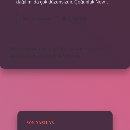
dağılımı da çok düzensizdir. Çoğunluk New…
Abdde
Devamını okuyun
Yorum Bırak
Kaç
Türk
Vatandaşı
Var
https://obirsite.com
https://beysanmobilya.com.tr
https://bastdebriyaj.com.tr
Sitemap
SIDEBAR
SON YAZILAR