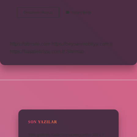
Karayolunda
Devamını okuyun
Yorum Bırak
Alt
Yapı
Nedir
https://obirsite.com
https://beysanmobilya.com.tr
https://bastdebriyaj.com.tr
Sitemap
SIDEBAR
SON YAZILAR
Yıllık geliri ne kadar olursa vergi verilir 2024 ?