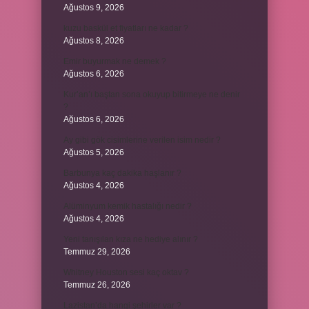
Ağustos 9, 2026
kuzu baskül et fiyatları ne kadar ?
Ağustos 8, 2026
Emir buyurmak ne demek ?
Ağustos 6, 2026
Kur’an’ı baştan sona okuyup bitirmeye ne denir
?
Ağustos 6, 2026
Ay gibi gök cisimlerine verilen isim nedir ?
Ağustos 5, 2026
Barbunya kaç dakika haşlanır ?
Ağustos 4, 2026
Alüminyum kemik hastalığı nedir ?
Ağustos 4, 2026
Yeni tanışılan kıza ne hediye alınır ?
Temmuz 29, 2026
Whitney Houston sesi kaç oktav ?
Temmuz 26, 2026
Lazistan’da hangi şehirler var ?