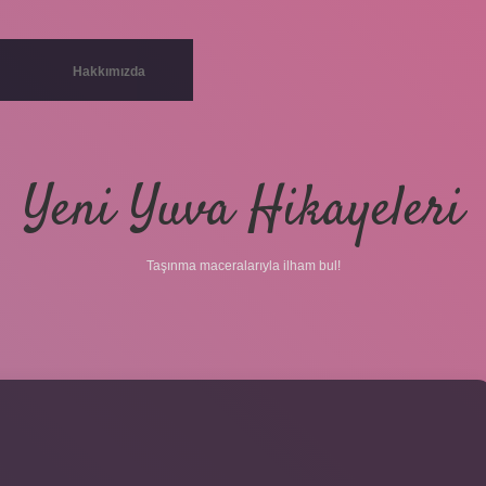
Hakkımızda
Yeni Yuva Hikayeleri
Taşınma maceralarıyla ilham bul!