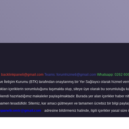
:
backlinkpaneli@gmail.com
Teams:
forumhizmeti@gmail.com
Whatsapp: 0262 606
ve İletişim Kurumu (BTK) tarafından onaylanmış bir Yer Sağlayıcı olarak hizmet verm
rı içeriklerin sorumluluğunu taşımakta olup, siteye üye olarak bu sorumluluğu kabul
a kendi hazırladığımız makaleler paylaşılmaktadır. Burada yer alan içerikler haber 
tamamen tesadüfidir. Sitemiz, kar amacı gütmeyen ve tamamen ücretsiz bir bilgi pay
nkpanelicomtr@gmail.com
adresine bildirmeniz halinde, ilgili içerikler yasal süre 