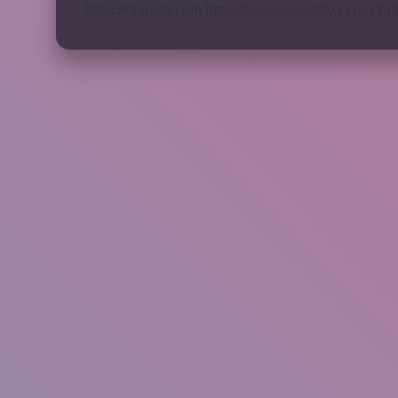
https://obirsite.com
https://beysanmobilya.com.tr
h