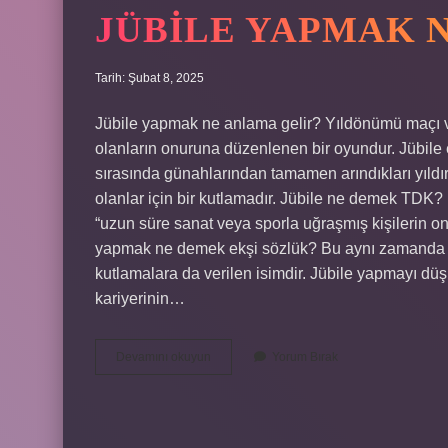
JÜBILE YAPMAK 
Tarih: Şubat 8, 2025
Jübile yapmak ne anlama gelir? Yıldönümü maçı v
olanların onuruna düzenlenen bir oyundur. Jübile e
sırasında günahlarından tamamen arındıkları yıldır.
olanlar için bir kutlamadır. Jübile ne demek TDK?
“uzun süre sanat veya sporla uğraşmış kişilerin on
yapmak ne demek ekşi sözlük? Bu aynı zamanda me
kutlamalara da verilen isimdir. Jübile yapmayı
kariyerinin…
Jübile
Devamını okuyun
Yorum Bırak
Yapmak
Ne
Demek
Tdk