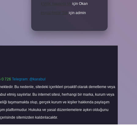
Evlilik Yapabilir Mi
için
Okan
Haşat Nedir Tdk
için
admin
 0 726
Telegram: @karabul
ektedir. Bu nedenle, sitedeki içerikleri proaktif olarak denetleme veya
 etmiş sayılırlar. Bu internet sitesi, herhangi bir marka, kurum veya
niteliği taşımamakta olup, gerçek kurum ve kişiler hakkında paylaşım
laşım platformudur. Hukuka ve yasal düzenlemelere aykırı olduğunu
içerisinde sitemizden kaldırılacaktır.
Scroll
to