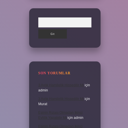
Arama
SON YORUMLAR
3 Aylık Hamilelik Hissedilir Mi
için
admin
3 Aylık Hamilelik Hissedilir Mi
için
Murat
Eşinin Rızası Olmadan Ikinci
Evlilik Yapabilir Mi
için
admin
Eşinin Rızası Olmadan Ikinci