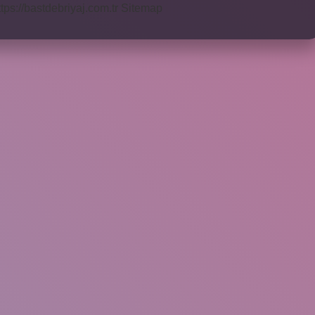
ttps://bastdebriyaj.com.tr
Sitemap