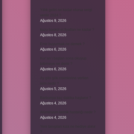
Yıllık geliri ne kadar olursa vergi
verilir 2024 ?
Ağustos 9, 2026
kuzu baskül et fiyatları ne kadar ?
Ağustos 8, 2026
Emir buyurmak ne demek ?
Ağustos 6, 2026
Kur’an’ı baştan sona okuyup
bitirmeye ne denir ?
Ağustos 6, 2026
Ay gibi gök cisimlerine verilen
isim nedir ?
Ağustos 5, 2026
Barbunya kaç dakika haşlanır ?
Ağustos 4, 2026
Alüminyum kemik hastalığı nedir ?
Ağustos 4, 2026
Yeni tanışılan kıza ne hediye alınır
?