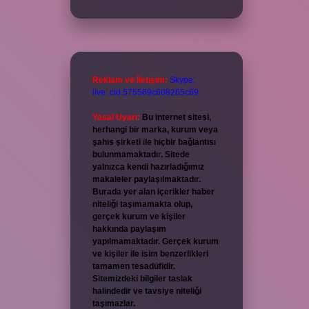
Reklam ve İletişim:
Skype:
live:.cid.575569c608265c69
Yasal Uyarı:
Bu internet sitesi,
herhangi bir marka, kurum veya
şahıs şirketi ile hiçbir bağlantısı
bulunmamaktadır. Sitede
yalnızca kendi hazırladığımız
makaleler paylaşılmaktadır.
Burada yer alan içerikler haber
niteliği taşımamakta olup,
gerçek kurum ve kişiler
hakkında paylaşım
yapılmamaktadır. Gerçek kurum
ve kişiler ile isim benzerlikleri
tamamen tesadüfidir.
Sitemizdeki bilgiler taslak
halindedir ve tavsiye niteliği
taşımazlar.