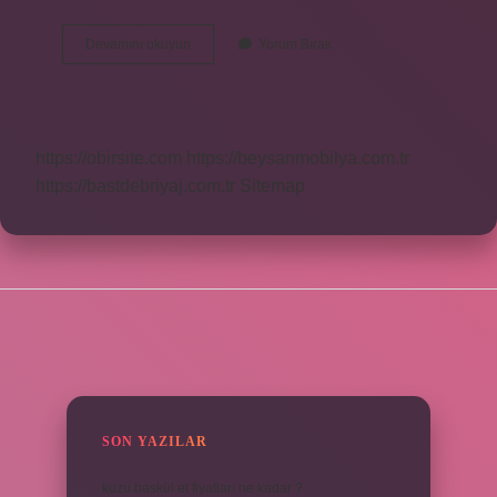
Basınç
Devamını okuyun
Yorum Bırak
Birimi
Ne
Ile
Gösterilir
https://obirsite.com
https://beysanmobilya.com.tr
https://bastdebriyaj.com.tr
Sitemap
SIDEBAR
SON YAZILAR
kuzu baskül et fiyatları ne kadar ?