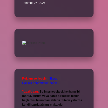
Temmuz 25, 2026
Reklam ve İletişim:
Skype:
live:.cid.575569c608265c69
Yasal Uyarı:
Bu internet sitesi, herhangi bir
marka, kurum veya şahıs şirketi ile hiçbir
bağlantısı bulunmamaktadır. Sitede yalnızca
kendi hazırladığımız makaleler