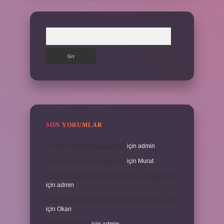
Arama
SON YORUMLAR
3 Aylık Hamilelik Hissedilir Mi
için
admin
3 Aylık Hamilelik Hissedilir Mi
için
Murat
Eşinin Rızası Olmadan Ikinci Evlilik Yapabilir Mi
için
admin
Eşinin Rızası Olmadan Ikinci Evlilik Yapabilir Mi
için
Okan