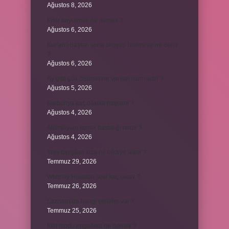
Ağustos 8, 2026
Emir buyurmak ne demek ?
Ağustos 6, 2026
Kur’an’ı baştan sona okuyup bitirmeye ne denir
?
Ağustos 6, 2026
Ay gibi gök cisimlerine verilen isim nedir ?
Ağustos 5, 2026
Barbunya kaç dakika haşlanır ?
Ağustos 4, 2026
Alüminyum kemik hastalığı nedir ?
Ağustos 4, 2026
Yeni tanışılan kıza ne hediye alınır ?
Temmuz 29, 2026
Whitney Houston sesi kaç oktav ?
Temmuz 26, 2026
Lazistan’da hangi şehirler var ?
Temmuz 25, 2026
Kilit modu engelledi ne demek ?