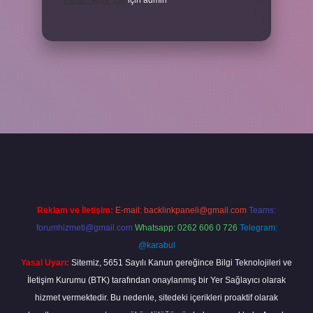
Haşat Nedir Tdk
için
admin
lla
Reklam ve İletişim:
E-mail:
backlinkpaneli@gmail.com
Teams:
forumhizmeti@gmail.com
Whatsapp: 0262 606 0 726
Telegram:
@karabul
Yasal Uyarı:
Sitemiz, 5651 Sayılı Kanun gereğince Bilgi Teknolojileri ve
İletişim Kurumu (BTK) tarafından onaylanmış bir Yer Sağlayıcı olarak
hizmet vermektedir. Bu nedenle, sitedeki içerikleri proaktif olarak