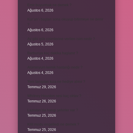
Emir buyurmak ne demek ?
Ağustos 6, 2026
Kur’an’ı baştan sona okuyup bitirmeye ne denir
?
Ağustos 6, 2026
Ay gibi gök cisimlerine verilen isim nedir ?
Ağustos 5, 2026
Barbunya kaç dakika haşlanır ?
Ağustos 4, 2026
Alüminyum kemik hastalığı nedir ?
Ağustos 4, 2026
Yeni tanışılan kıza ne hediye alınır ?
Temmuz 29, 2026
Whitney Houston sesi kaç oktav ?
Temmuz 26, 2026
Lazistan’da hangi şehirler var ?
Temmuz 25, 2026
Kilit modu engelledi ne demek ?
Temmuz 25, 2026