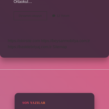
Ortaokul…
Almanyada
Devamını okuyun
12 Yorum
1
Sınıf
Kaç
Yaşında
https://obirsite.com
https://beysanmobilya.com.tr
https://bastdebriyaj.com.tr
Sitemap
SIDEBAR
SON YAZILAR