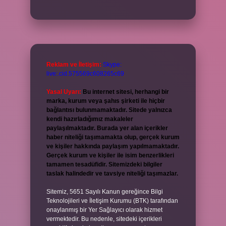
Reklam ve İletişim:
Skype:
live:.cid.575569c608265c69
Yasal Uyarı:
Bu internet sitesi, herhangi bir
marka, kurum veya şahıs şirketi ile hiçbir
bağlantısı bulunmamaktadır. Sitede yalnızca
kendi hazırladığımız makaleler
paylaşılmaktadır. Burada yer alan içerikler
haber niteliği taşımamakta olup, gerçek kurum
ve kişiler hakkında paylaşım yapılmamaktadır.
Gerçek kurum ve kişiler ile isim benzerlikleri
tamamen tesadüfidir. Sitemizdeki bilgiler
taslak halindedir ve tavsiye niteliği taşımazlar.
Sitemiz, 5651 Sayılı Kanun gereğince Bilgi
Teknolojileri ve İletişim Kurumu (BTK) tarafından
onaylanmış bir Yer Sağlayıcı olarak hizmet
vermektedir. Bu nedenle, sitedeki içerikleri