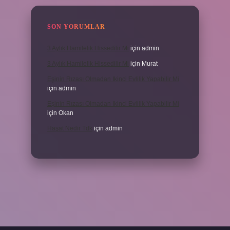
SON YORUMLAR
3 Aylık Hamilelik Hissedilir Mi
için
admin
3 Aylık Hamilelik Hissedilir Mi
için
Murat
Eşinin Rızası Olmadan Ikinci Evlilik Yapabilir Mi
için
admin
Eşinin Rızası Olmadan Ikinci Evlilik Yapabilir Mi
için
Okan
Haşat Nedir Tdk
için
admin