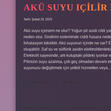
AKÜ SUYU IÇILIR
Tarih: Şubat 19, 2025
Akü suyu içersem ne olur? Yoğun pil asidi cildi yak
neden olur. Sindirim sisteminde ciddi hasara neden 
İnhalasyon toksiktir. Akü suyunun içinde ne var? Ele
oluşabilir. Saf su ve sülfürik asidin elektrolitlerdek
Elektrolit sayesinde, artı kutuptaki pildeki iyonla
Pilinizin suyu azalırsa, çok geç olmadan devam etm
suyunuzu değiştirmek için yetkili hizmetten veya
Akü
Devamını okuyun
Yorum Bırak
Suyu
Içilir
Mi
https://obirsite.com
https://beysanmobilya.com.tr
h