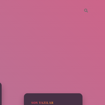
SIDEBAR
piabella
SON YAZILAR