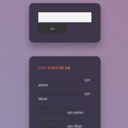
Arama
SON YORUMLAR
3 Aylık Hamilelik Hissedilir Mi
için
admin
3 Aylık Hamilelik Hissedilir Mi
için
Murat
Eşinin Rızası Olmadan Ikinci
Evlilik Yapabilir Mi
için
admin
Eşinin Rızası Olmadan Ikinci
Evlilik Yapabilir Mi
için
Okan