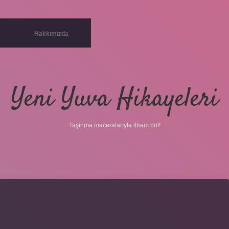
Hakkımızda
Yeni Yuva Hikayeleri
Taşınma maceralarıyla ilham bul!
R