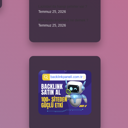
Lazistan’da hangi şehirler var ?
Temmuz 25, 2026
Kilit modu engelledi ne demek ?
Temmuz 25, 2026