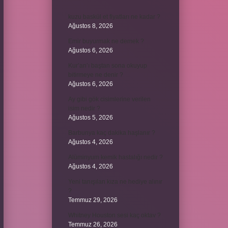
kuzu baskül et fiyatları ne kadar ?
Ağustos 8, 2026
Emir buyurmak ne demek ?
Ağustos 6, 2026
Kur’an’ı baştan sona okuyup
bitirmeye ne denir ?
Ağustos 6, 2026
Ay gibi gök cisimlerine verilen
isim nedir ?
Ağustos 5, 2026
Barbunya kaç dakika haşlanır ?
Ağustos 4, 2026
Alüminyum kemik hastalığı nedir ?
Ağustos 4, 2026
Yeni tanışılan kıza ne hediye alınır
?
Temmuz 29, 2026
Whitney Houston sesi kaç oktav ?
Temmuz 26, 2026