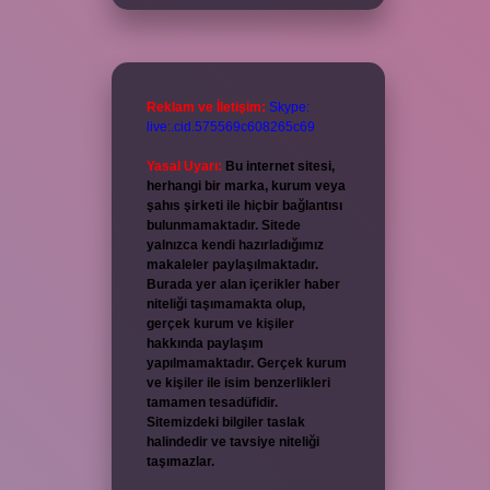
Reklam ve İletişim:
Skype:
live:.cid.575569c608265c69
Yasal Uyarı:
Bu internet sitesi,
herhangi bir marka, kurum veya
şahıs şirketi ile hiçbir bağlantısı
bulunmamaktadır. Sitede
yalnızca kendi hazırladığımız
makaleler paylaşılmaktadır.
Burada yer alan içerikler haber
niteliği taşımamakta olup,
gerçek kurum ve kişiler
hakkında paylaşım
yapılmamaktadır. Gerçek kurum
ve kişiler ile isim benzerlikleri
tamamen tesadüfidir.
Sitemizdeki bilgiler taslak
halindedir ve tavsiye niteliği
taşımazlar.