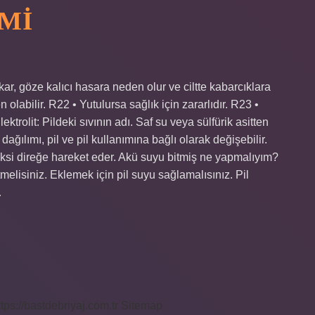
 MI
ar, göze kalıcı hasara neden olur ve ciltte kabarcıklara
olabilir. R22 • Yutulursa sağlık için zararlıdır. R23 •
ktrolit: Pildeki sıvının adı. Saf su veya sülfürik asitten
i dağılımı, pil ve pil kullanımına bağlı olarak değişebilir.
r eksi direğe hareket eder. Akü suyu bitmiş ne yapmalıyım?
elisiniz. Eklemek için pil suyu sağlamalısınız. Pil
…
ttps://bastdebriyaj.com.tr
Sitemap