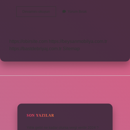
Özel
Devamını okuyun
Yorum Bırak
Sektörde
Çalışma
Saatleri
Kaç
Saat
https://obirsite.com
https://beysanmobilya.com.tr
https://bastdebriyaj.com.tr
Sitemap
SIDEBAR
SON YAZILAR
Yıllık geliri ne kadar olursa vergi verilir 2024 ?