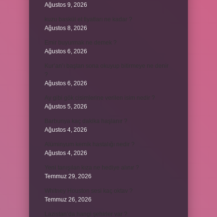
Ağustos 9, 2026
kuzu baskül et fiyatları ne kadar ?
Ağustos 8, 2026
Emir buyurmak ne demek ?
Ağustos 6, 2026
Kur’an’ı baştan sona okuyup bitirmeye ne denir
?
Ağustos 6, 2026
Ay gibi gök cisimlerine verilen isim nedir ?
Ağustos 5, 2026
Barbunya kaç dakika haşlanır ?
Ağustos 4, 2026
Alüminyum kemik hastalığı nedir ?
Ağustos 4, 2026
Yeni tanışılan kıza ne hediye alınır ?
Temmuz 29, 2026
Whitney Houston sesi kaç oktav ?
Temmuz 26, 2026
Lazistan’da hangi şehirler var ?