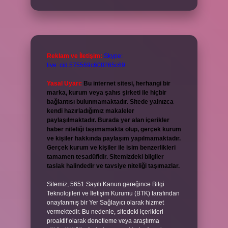
Reklam ve İletişim:
Skype:
live:.cid.575569c608265c69
Yasal Uyarı:
Bu internet sitesi, herhangi bir
marka, kurum veya şahıs şirketi ile hiçbir
bağlantısı bulunmamaktadır. Sitede yalnızca
kendi hazırladığımız makaleler
paylaşılmaktadır. Burada yer alan içerikler
haber niteliği taşımamakta olup, gerçek kurum
ve kişiler hakkında paylaşım yapılmamaktadır.
Gerçek kurum ve kişiler ile isim benzerlikleri
tamamen tesadüfidir. Sitemizdeki bilgiler
taslak halindedir ve tavsiye niteliği taşımazlar.
Sitemiz, 5651 Sayılı Kanun gereğince Bilgi
Teknolojileri ve İletişim Kurumu (BTK) tarafından
onaylanmış bir Yer Sağlayıcı olarak hizmet
vermektedir. Bu nedenle, sitedeki içerikleri
proaktif olarak denetleme veya araştırma