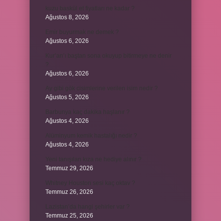
kuzu baskül et fiyatları ne kadar ?
Ağustos 8, 2026
Emir buyurmak ne demek ?
Ağustos 6, 2026
Kur’an’ı baştan sona okuyup bitirmeye ne denir
?
Ağustos 6, 2026
Ay gibi gök cisimlerine verilen isim nedir ?
Ağustos 5, 2026
Barbunya kaç dakika haşlanır ?
Ağustos 4, 2026
Alüminyum kemik hastalığı nedir ?
Ağustos 4, 2026
Yeni tanışılan kıza ne hediye alınır ?
Temmuz 29, 2026
Whitney Houston sesi kaç oktav ?
Temmuz 26, 2026
Lazistan’da hangi şehirler var ?
Temmuz 25, 2026